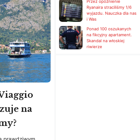
Przez opóźnienie
Ryanaira straciliśmy 1/6
wyjazdu. Nauczka dla nas
i Was
Ponad 100 oszukanych
na fikcyjny apartament.
Skandal na włoskiej
riwierze
Viaggio
zuje na
my?
są prawdziwym