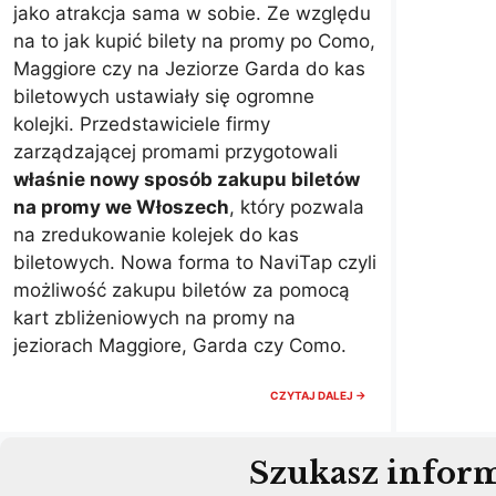
jako atrakcja sama w sobie. Ze względu
na to jak kupić bilety na promy po Como,
Maggiore czy na Jeziorze Garda do kas
biletowych ustawiały się ogromne
kolejki. Przedstawiciele firmy
zarządzającej promami przygotowali
właśnie nowy sposób zakupu biletów
na promy we Włoszech
, który pozwala
na zredukowanie kolejek do kas
biletowych. Nowa forma to NaviTap czyli
możliwość zakupu biletów za pomocą
kart zbliżeniowych na promy na
jeziorach Maggiore, Garda czy Como.
BILETY
CZYTAJ DALEJ →
NA
PROMY
WE
WŁOSZECH
Szukasz inform
BEZ
KOLEJKI.