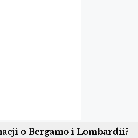
NA
ISEO,
BILETY,
ROZKŁAD
I
CENNIK
W
2025
ROKU
acji o Bergamo i Lombardii?