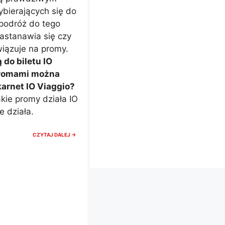
bierających się do
 podróż do tego
astanawia się czy
wiązuje na promy.
do biletu IO
promami można
arnet IO Viaggio?
ie promy działa IO
e działa.
CZY
CZYTAJ DALEJ →
IO
VIAGGIO
OBOWIĄZUJE
NA
PROMY?