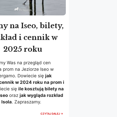
y na Iseo, bilety,
kład i cennik w
2025 roku
my Was na przegląd cen
a prom na Jeziorze Iseo w
Bergamo. Dowiecie się
jak
cennik w 2024 roku na prom i
ecie się
ile kosztują bilety na
Iseo
oraz
jak wygląda rozkład
 Isola
. Zapraszamy.
PROMY
CZYTAJ DALEJ →