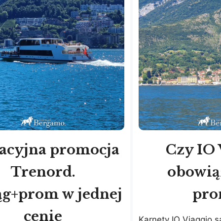
acyjna promocja
Czy IO 
Trenord.
obowią
ąg+prom w jednej
pro
cenie
Karnety IO Viaggio 