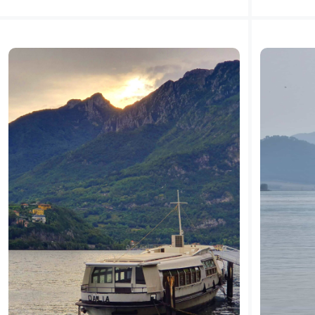
POCIĄG
I
PANORAMICZNE
WAGONY
NAD
ISEO.
WAKACYJNA
ATRAKCJA