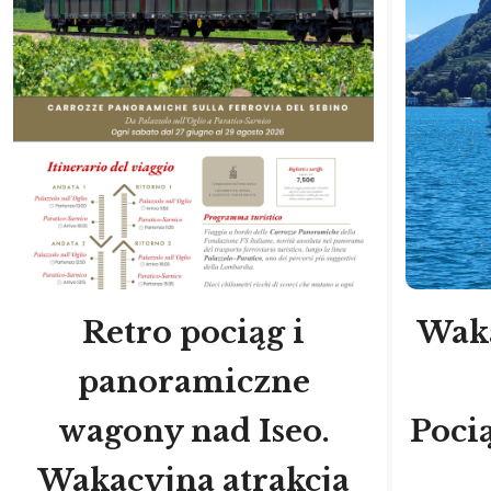
Retro pociąg i
Wak
panoramiczne
wagony nad Iseo.
Poci
Wakacyjna atrakcja