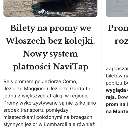
Bilety na promy we
Prom
Włoszech bez kolejki.
roz
Nowy system
płatności NaviTap
Zaprasza
biletów n
Rejs promem po Jeziorze Como,
pobliżu 
Jeziorze Maggiore i Jeziorze Garda to
wygląda 
jedna z większych atrakcji w regionie.
rejs.
Dowi
Promy wykorzystywane są nie tylko jako
prom na 
środek transportu pomiędzy
na Monte
miasteczkami położonymi na brzegach
słynnych jezior w Lombardii ale również