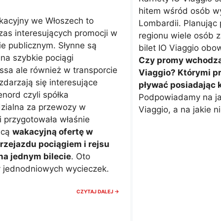
hitem wśród osób wy
kacyjny we Włoszech to
Lombardii. Planując
as interesujących promocji w
regionu wiele osób z
ie publicznym. Słynne są
bilet IO Viaggio obo
na szybkie pociągi
Czy promy wchodzą 
ssa ale również w transporcie
Viaggio? Którymi 
zdarzają się interesujące
pływać posiadając k
enord czyli spółka
Podpowiadamy na jak
zialna za przewozy w
Viaggio, a na jakie ni
i przygotowała właśnie
ącą
wakacyjną ofertę w
rzejazdu pociągiem i rejsu
a jednym bilecie
. Oto
y jednodniowych wycieczek.
WAKACYJNA
CZYTAJ DALEJ →
PROMOCJA
TRENORD.
POCIĄG+PROM
W