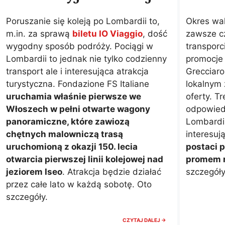
Poruszanie się koleją po Lombardii to,
Okres wa
m.in. za sprawą
biletu IO Viaggio
, dość
zawsze cz
wygodny sposób podróży. Pociągi w
transporc
Lombardii to jednak nie tylko codzienny
promocje 
transport ale i interesująca atrakcja
Grecciaro
turystyczna. Fondazione FS Italiane
lokalnym 
uruchamia właśnie pierwsze we
oferty. Tr
Włoszech w pełni otwarte wagony
odpowied
panoramiczne, które zawiozą
Lombardi
chętnych malowniczą trasą
interesuj
uruchomioną z okazji 150. lecia
postaci p
otwarcia pierwszej linii kolejowej nad
promem n
jeziorem Iseo
. Atrakcja będzie działać
szczegół
przez całe lato w każdą sobotę. Oto
szczegóły.
RETRO
CZYTAJ DALEJ →