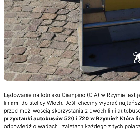
Lądowanie na lotnisku Ciampino (CIA) w Rzymie jest 
liniami do stolicy Włoch. Jeśli chcemy wybrać najtań
przed możliwością skorzystania z dwóch linii autobusó
przystanki autobusów 520 i 720 w Rzymie? Która li
odpowiedź o wadach i zaletach każdego z tych połąc