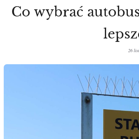
Co wybrać autobus
lepsz
26 li