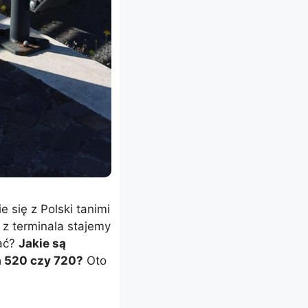
 się z Polski tanimi
 z terminala stajemy
rać?
Jakie są
a 520 czy 720?
Oto