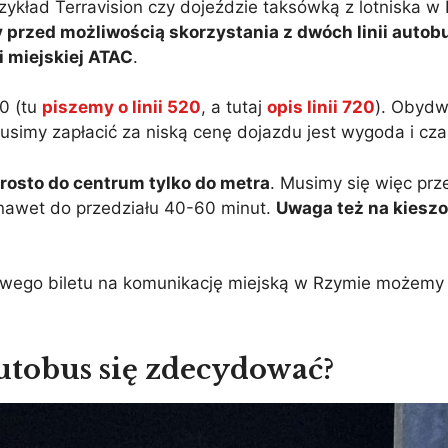
kład Terravision czy dojeździe taksówką z lotniska w 
 przed możliwością skorzystania z dwóch linii auto
 miejskiej ATAC
.
20 (tu
piszemy o linii 520
, a tutaj
opis linii 720
). Obydwi
simy zapłacić za niską cenę dojazdu jest wygoda i cza
rosto do centrum tylko do metra
. Musimy się więc prz
 nawet do przedziału 40-60 minut.
Uwaga też na kies
owego biletu na komunikację miejską w Rzymie możemy 
utobus się zdecydować?