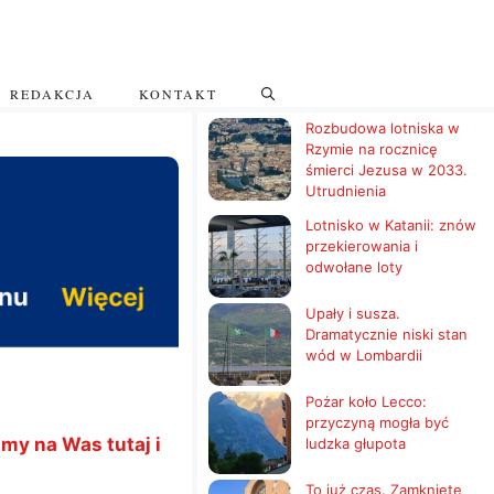
REDAKCJA
KONTAKT
Rozbudowa lotniska w
Rzymie na rocznicę
śmierci Jezusa w 2033.
Utrudnienia
Lotnisko w Katanii: znów
przekierowania i
odwołane loty
Upały i susza.
Dramatycznie niski stan
wód w Lombardii
Pożar koło Lecco:
przyczyną mogła być
my na Was tutaj i
ludzka głupota
To już czas. Zamknięte