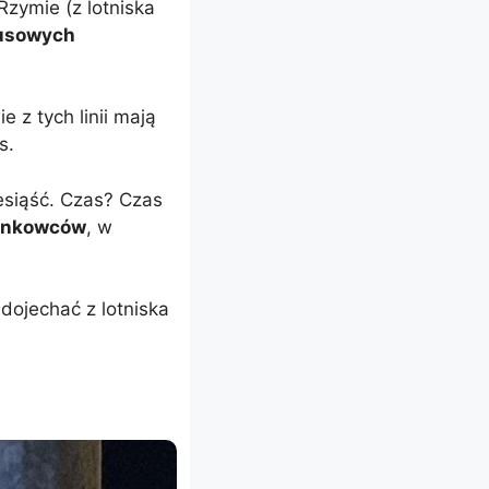
Rzymie (z lotniska
busowych
e z tych linii mają
s.
esiąść. Czas? Czas
zonkowców
, w
dojechać z lotniska