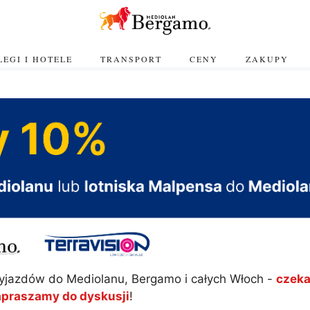
EGI I HOTELE
TRANSPORT
CENY
ZAKUPY
yjazdów do Mediolanu, Bergamo i całych Włoch -
czeka
apraszamy do dyskusji
!