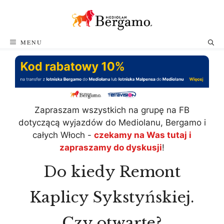
Przejdź
do
treści
MENU
Zapraszam wszystkich na grupę na FB
dotyczącą wyjazdów do Mediolanu, Bergamo i
całych Włoch -
czekamy na Was tutaj i
zapraszamy do dyskusji
!
Do kiedy Remont
Kaplicy Sykstyńskiej.
Czy otwarte?