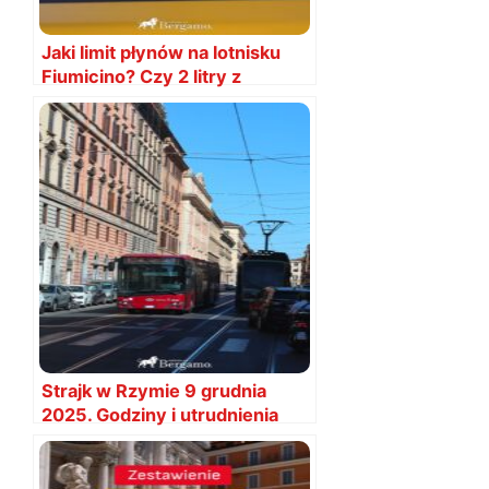
Jaki limit płynów na lotnisku
Fiumicino? Czy 2 litry z
Rzymu?
Strajk w Rzymie 9 grudnia
2025. Godziny i utrudnienia