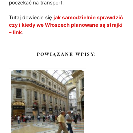
poczekać na transport.
Tutaj dowiecie się
jak samodzielnie sprawdzić
czy i kiedy we Włoszech planowane są strajki
– link
.
POWIĄZANE WPISY: