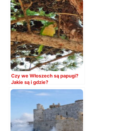
Czy we Włoszech są papugi?
Jakie są i gdzie?