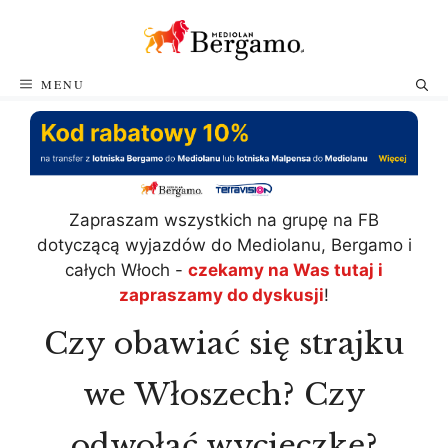
Przejdź
do
treści
MENU
Zapraszam wszystkich na grupę na FB
dotyczącą wyjazdów do Mediolanu, Bergamo i
całych Włoch -
czekamy na Was tutaj i
zapraszamy do dyskusji
!
Czy obawiać się strajku
we Włoszech? Czy
odwołać wycieczkę?