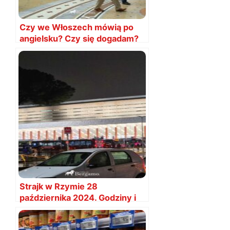
Czy we Włoszech mówią po
angielsku? Czy się dogadam?
Strajk w Rzymie 28
października 2024. Godziny i
utrudnienia