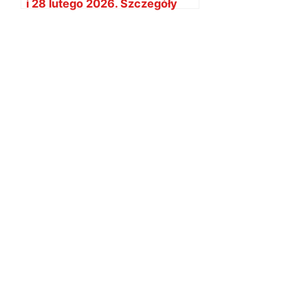
i 28 lutego 2026. Szczegóły
utrudnień