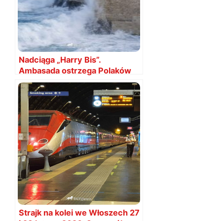
Nadciąga „Harry Bis”.
Ambasada ostrzega Polaków
Strajk na kolei we Włoszech 27