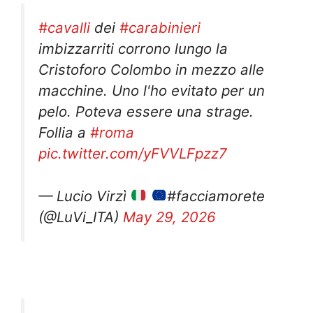
#cavalli
dei
#carabinieri
imbizzarriti corrono lungo la
Cristoforo Colombo in mezzo alle
macchine. Uno l'ho evitato per un
pelo. Poteva essere una strage.
Follia a
#roma
pic.twitter.com/yFVVLFpzz7
— Lucio Virzì
#facciamorete
(@LuVi_ITA)
May 29, 2026