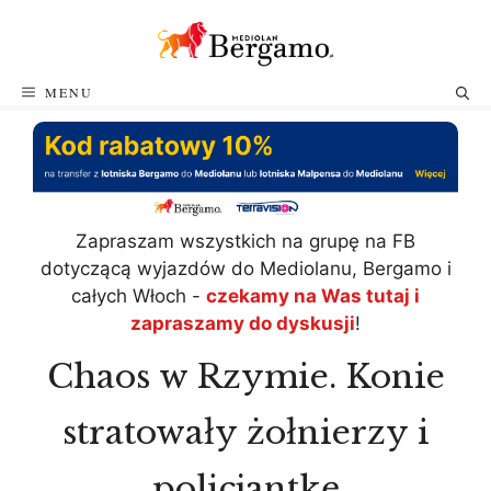
Przejdź
do
treści
MENU
Zapraszam wszystkich na grupę na FB
dotyczącą wyjazdów do Mediolanu, Bergamo i
całych Włoch -
czekamy na Was tutaj i
zapraszamy do dyskusji
!
Chaos w Rzymie. Konie
stratowały żołnierzy i
policjantkę