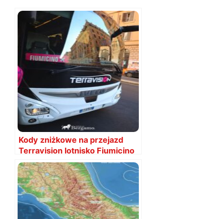
Kody zniżkowe na przejazd
Terravision lotnisko Fiumicino
do Rzymu