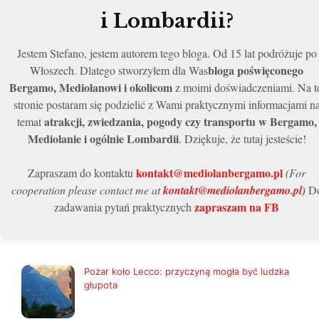
i Lombardii?
Jestem Stefano, jestem autorem tego bloga. Od 15 lat podróżuje po
bloga poświęconego
Włoszech. Dlatego stworzyłem dla Was
Bergamo, Mediolanowi i okolicom
z moimi doświadczeniami. Na t
stronie postaram się podzielić z Wami praktycznymi informacjami n
atrakcji, zwiedzania, pogody czy transportu w Bergamo,
temat
Mediolanie i ogólnie Lombardii
. Dziękuje, że tutaj jesteście!
kontakt@mediolanbergamo.pl
Zapraszam do kontaktu
(For
cooperation please contact me at
kontakt@mediolanbergamo.pl
)
D
zapraszam na FB
zadawania pytań praktycznych
Pożar koło Lecco: przyczyną mogła być ludzka
głupota