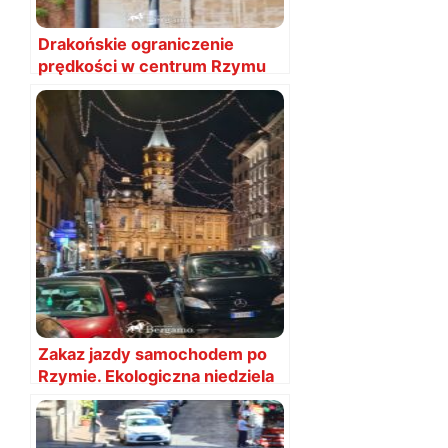
Drakońskie ograniczenie
prędkości w centrum Rzymu
od 15 stycznia
Zakaz jazdy samochodem po
Rzymie. Ekologiczna niedziela
trwa