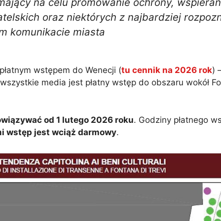
jący na celu promowanie ochrony, wspierani
elskich oraz niektórych z najbardziej rozpo
ym komunikacie miasta
 płatnym wstępem do Wenecji (
tu cennik na 2026 rok
) 
ż wszystkie media jest płatny wstęp do obszaru wokół Fo
owiązywać od 1 lutego 2026 roku
. Godziny płatnego w
i wstęp jest wciąż darmowy
.