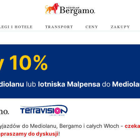
EGI I HOTELE
TRANSPORT
CENY
ZAKUPY
yjazdów do Mediolanu, Bergamo i całych Włoch -
czeka
apraszamy do dyskusji
!