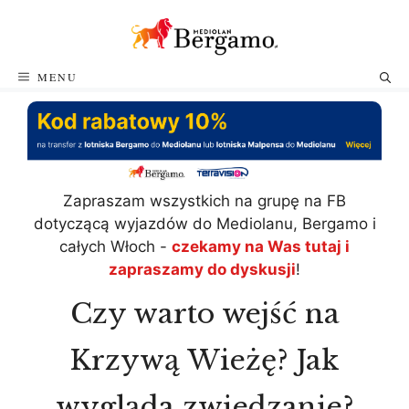
Przejdź
do
treści
MENU
Zapraszam wszystkich na grupę na FB
dotyczącą wyjazdów do Mediolanu, Bergamo i
całych Włoch -
czekamy na Was tutaj i
zapraszamy do dyskusji
!
Czy warto wejść na
Krzywą Wieżę? Jak
wygląda zwiedzanie?