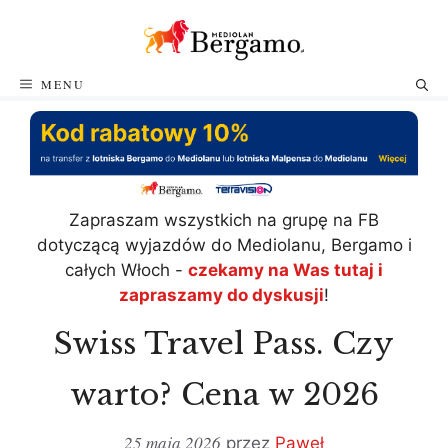
Przejdź
do
treści
MENU
Zapraszam wszystkich na grupę na FB
dotyczącą wyjazdów do Mediolanu, Bergamo i
całych Włoch -
czekamy na Was tutaj i
zapraszamy do dyskusji
!
Swiss Travel Pass. Czy
warto? Cena w 2026
25 maja 2026
przez
Paweł