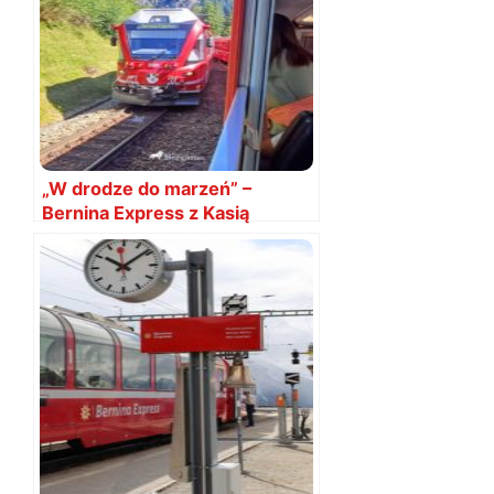
„W drodze do marzeń” –
Bernina Express z Kasią