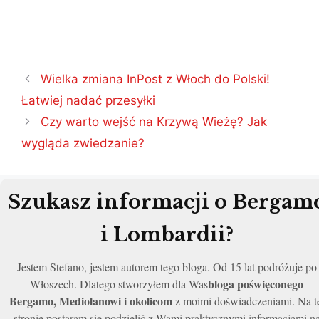
Nawigacja
Wielka zmiana InPost z Włoch do Polski!
wpisu
Łatwiej nadać przesyłki
Czy warto wejść na Krzywą Wieżę? Jak
wygląda zwiedzanie?
Szukasz informacji o Bergam
i Lombardii?
Jestem Stefano, jestem autorem tego bloga. Od 15 lat podróżuje po
bloga poświęconego
Włoszech. Dlatego stworzyłem dla Was
Bergamo, Mediolanowi i okolicom
z moimi doświadczeniami. Na t
stronie postaram się podzielić z Wami praktycznymi informacjami n