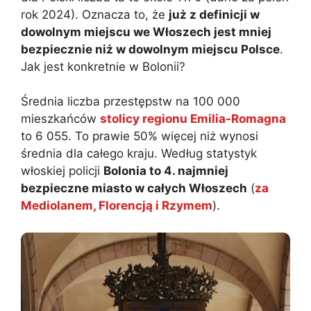
rok 2024). Oznacza to, że
już z definicji w
dowolnym miejscu we Włoszech jest mniej
bezpiecznie niż w dowolnym miejscu Polsce
.
Jak jest konkretnie w Bolonii?
Średnia liczba przestępstw na 100 000
mieszkańców
stolicy regionu Emilia-Romagna
to 6 055. To prawie 50% więcej niż wynosi
średnia dla całego kraju. Według statystyk
włoskiej policji
Bolonia to 4. najmniej
bezpieczne miasto w całych Włoszech
(
za
Mediolanem, Florencją i Rzymem
).