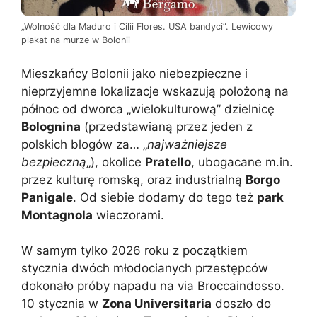
„Wolność dla Maduro i Cilii Flores. USA bandyci”. Lewicowy
plakat na murze w Bolonii
Mieszkańcy Bolonii jako niebezpieczne i
nieprzyjemne lokalizacje wskazują położoną na
północ od dworca „wielokulturową” dzielnicę
Bolognina
(przedstawianą przez jeden z
polskich blogów za… „
najważniejsze
bezpieczną
„), okolice
Pratello
, ubogacane m.in.
przez kulturę romską, oraz industrialną
Borgo
Panigale
. Od siebie dodamy do tego też
park
Montagnola
wieczorami.
W samym tylko 2026 roku z początkiem
stycznia dwóch młodocianych przestępców
dokonało próby napadu na via Broccaindosso.
10 stycznia w
Zona Universitaria
doszło do