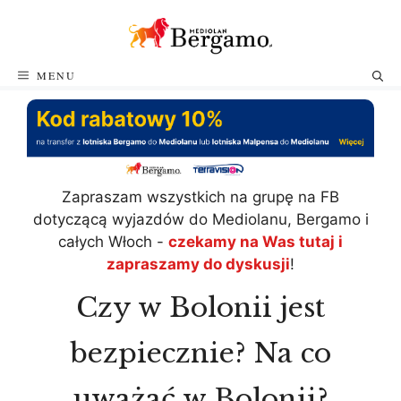
Przejdź
do
treści
MENU
Zapraszam wszystkich na grupę na FB
dotyczącą wyjazdów do Mediolanu, Bergamo i
całych Włoch -
czekamy na Was tutaj i
zapraszamy do dyskusji
!
Czy w Bolonii jest
bezpiecznie? Na co
uważać w Bolonii?