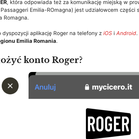
PER
, która odpowiada też za komunikację miejską w prow
 Passaggeri Emilia-ROmagna) jest udziałowcem części 
ilia Romagna.
o dyspozycji aplikację Roger na telefony z
iOS
i
Android
.
egionu Emilia Romania
.
łożyć konto Roger?