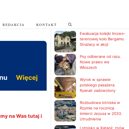
REDAKCJA
KONTAKT
Ewakuacja kolejki linowo-
terenowej koło Bergamo.
Strażacy w akcji
Psy odbierane od razu.
Nowe prawo we
Włoszech
Wyrok w sprawie
polskiego pasażera.
Ryanair zadowolony
Rozbudowa lotniska w
Rzymie na rocznicę
śmierci Jezusa w 2033.
my na Was tutaj i
Utrudnienia
Lotnisko w Katanii: znów