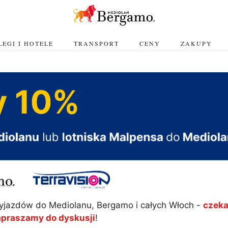
EGI I HOTELE
TRANSPORT
CENY
ZAKUPY
yjazdów do Mediolanu, Bergamo i całych Włoch -
czeka
apraszamy do dyskusji
!