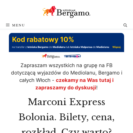
Przejdź
do
treści
MENU
Zapraszam wszystkich na grupę na FB
dotyczącą wyjazdów do Mediolanu, Bergamo i
całych Włoch -
czekamy na Was tutaj i
zapraszamy do dyskusji
!
Marconi Express
Bolonia. Bilety, cena,
rozkład. Czy warto?