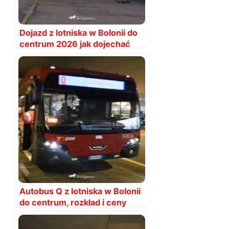
Dojazd z lotniska w Bolonii do
centrum 2026 jak dojechać
Autobus Q z lotniska w Bolonii
do centrum, rozkład i ceny
biletów