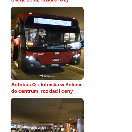
warto?
Autobus Q z lotniska w Bolonii
do centrum, rozkład i ceny
biletów