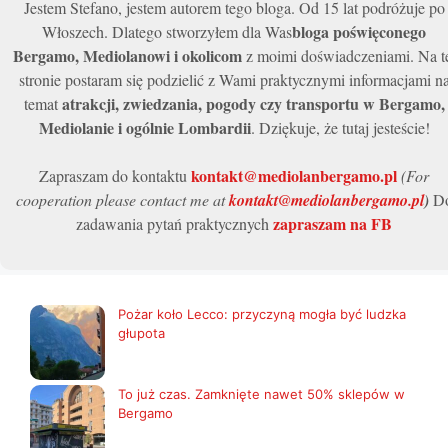
Jestem Stefano, jestem autorem tego bloga. Od 15 lat podróżuje po
bloga poświęconego
Włoszech. Dlatego stworzyłem dla Was
Bergamo, Mediolanowi i okolicom
z moimi doświadczeniami. Na t
stronie postaram się podzielić z Wami praktycznymi informacjami n
atrakcji, zwiedzania, pogody czy transportu w Bergamo,
temat
Mediolanie i ogólnie Lombardii
. Dziękuje, że tutaj jesteście!
kontakt@mediolanbergamo.pl
Zapraszam do kontaktu
(For
cooperation please contact me at
kontakt@mediolanbergamo.pl
)
D
zapraszam na FB
zadawania pytań praktycznych
Pożar koło Lecco: przyczyną mogła być ludzka
głupota
To już czas. Zamknięte nawet 50% sklepów w
Bergamo