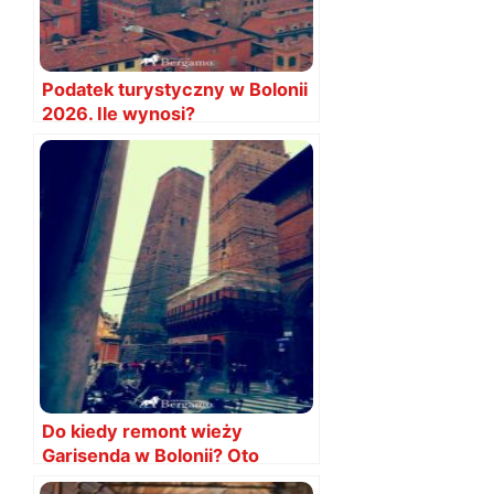
Podatek turystyczny w Bolonii
2026. Ile wynosi?
Do kiedy remont wieży
Garisenda w Bolonii? Oto
informacje