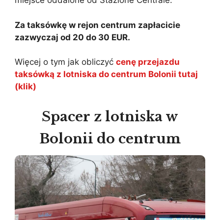
miejsce oddalone od Stazione Centrale.
Za taksówkę w rejon centrum zapłacicie
zazwyczaj od 20 do 30 EUR.
Więcej o tym jak obliczyć
cenę przejazdu
taksówką z lotniska do centrum Bolonii tutaj
(klik)
Spacer z lotniska w
Bolonii do centrum