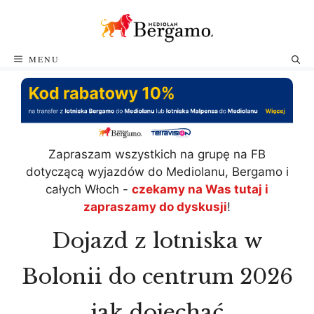
Przejdź
do
treści
MENU
Zapraszam wszystkich na grupę na FB
dotyczącą wyjazdów do Mediolanu, Bergamo i
całych Włoch -
czekamy na Was tutaj i
zapraszamy do dyskusji
!
Dojazd z lotniska w
Bolonii do centrum 2026
jak dojechać