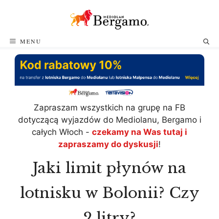
Przejdź
do
treści
MENU
Zapraszam wszystkich na grupę na FB
dotyczącą wyjazdów do Mediolanu, Bergamo i
całych Włoch -
czekamy na Was tutaj i
zapraszamy do dyskusji
!
Jaki limit płynów na
lotnisku w Bolonii? Czy
2 litry?