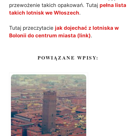
przewożenie takich opakowań. Tutaj
pełna lista
takich lotnisk we Włoszech
.
Tutaj przeczytacie
jak dojechać z lotniska w
Bolonii do centrum miasta (link)
.
POWIĄZANE WPISY: