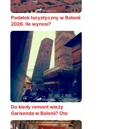
Podatek turystyczny w Bolonii
2026. Ile wynosi?
Do kiedy remont wieży
Garisenda w Bolonii? Oto
informacje