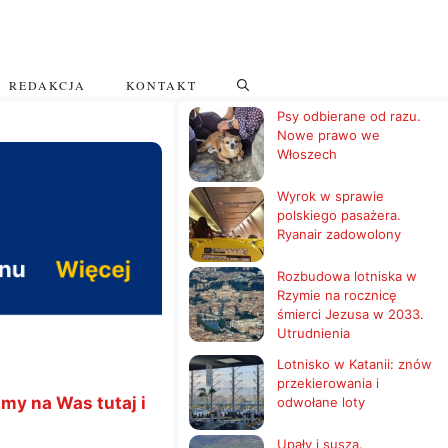
REDAKCJA
KONTAKT
Psy odbierane od razu.
Nowe prawo we
Włoszech
Wyrok w sprawie
polskiego pasażera.
Ryanair zadowolony
Rozbudowa lotniska w
Rzymie na rocznicę
śmierci Jezusa w 2033.
Utrudnienia
Lotnisko w Katanii: znów
przekierowania i
my na Was tutaj i
odwołane loty
Upały i susza.