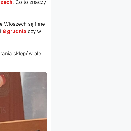
szech
. Co to znaczy
e Włoszech są inne
 i
8 grudnia
czy w
rania sklepów ale