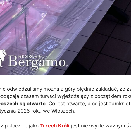
 nie odwiedzaliśmy można z góry błędnie zakładać, że 
odążają czasem turyści wyjeżdżający z początkiem rok
łoszech są otwarte
. Co jest otwarte, a co jest zamknię
tycznia 2026 roku we Włoszech.
eż potocznie jako
Trzech Króli
jest niezwykle ważnym ś