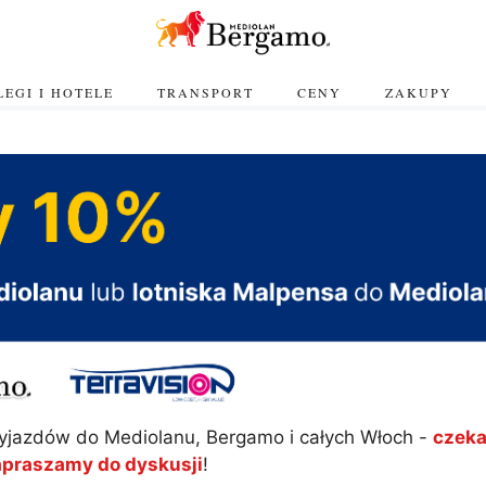
EGI I HOTELE
TRANSPORT
CENY
ZAKUPY
yjazdów do Mediolanu, Bergamo i całych Włoch -
czeka
apraszamy do dyskusji
!