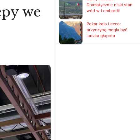
Dramatycznie niski stan
epy we
wód w Lombardii
Pożar koło Lecco:
przyczyną mogła być
ludzka głupota