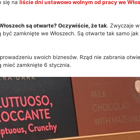
m się na
liście dni ustawowo wolnym od pracy we Wło
 Włoszech są otwarte? Oczywiście, że tak
. Zwyczaje w
ją być zamknięte we Włoszech. Są otwarte tak samo jak
rowadzeniu swoich biznesów. Rząd nie zabrania otwie
ą mieć zamknięte 6 stycznia.