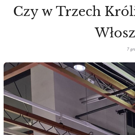
Czy w Trzech Króli
Włosz
7 gr