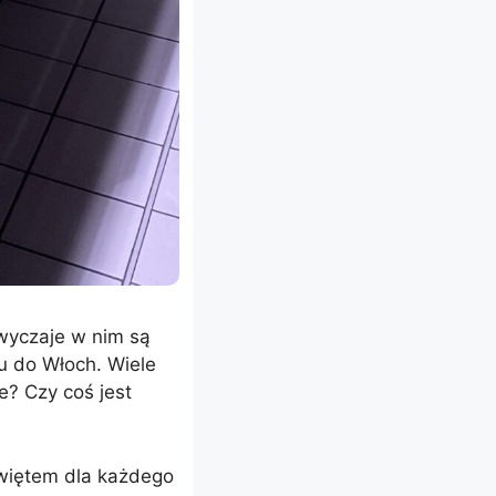
zwyczaje w nim są
u do Włoch. Wiele
te? Czy coś jest
więtem dla każdego