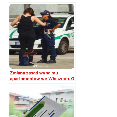
utrudnienia
Zmiana zasad wynajmu
apartamentów we Włoszech. O
co tak naprawdę chodzi?