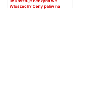
Ile kosztuje benzyna we
Włoszech? Ceny paliw na
stacjach 2026