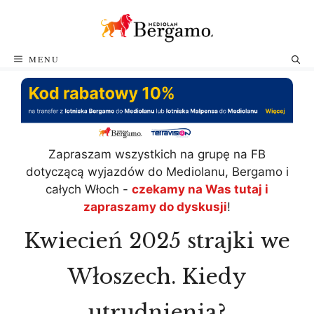
Przejdź
do
treści
MENU
Zapraszam wszystkich na grupę na FB
dotyczącą wyjazdów do Mediolanu, Bergamo i
całych Włoch -
czekamy na Was tutaj i
zapraszamy do dyskusji
!
Kwiecień 2025 strajki we
Włoszech. Kiedy
utrudnienia?