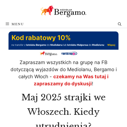
Przejdź
do
treści
MENU
Zapraszam wszystkich na grupę na FB
dotyczącą wyjazdów do Mediolanu, Bergamo i
całych Włoch -
czekamy na Was tutaj i
zapraszamy do dyskusji
!
Maj 2025 strajki we
Włoszech. Kiedy
utrudnienia?