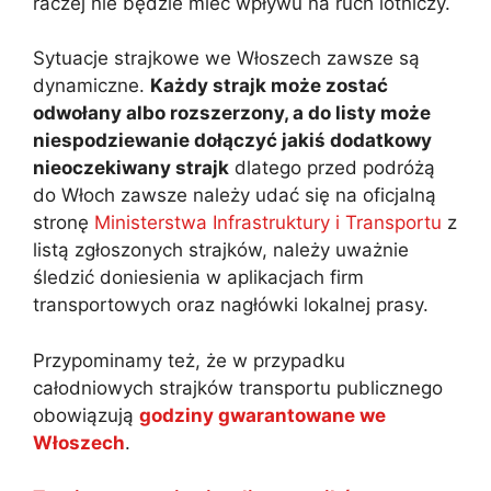
raczej nie będzie mieć wpływu na ruch lotniczy.
Sytuacje strajkowe we Włoszech zawsze są
dynamiczne.
Każdy strajk może zostać
odwołany albo rozszerzony, a do listy może
niespodziewanie dołączyć jakiś dodatkowy
nieoczekiwany strajk
dlatego przed podróżą
do Włoch zawsze należy udać się na oficjalną
stronę
Ministerstwa Infrastruktury i Transportu
z
listą zgłoszonych strajków, należy uważnie
śledzić doniesienia w aplikacjach firm
transportowych oraz nagłówki lokalnej prasy.
Przypominamy też, że w przypadku
całodniowych strajków transportu publicznego
obowiązują
godziny gwarantowane we
Włoszech
.