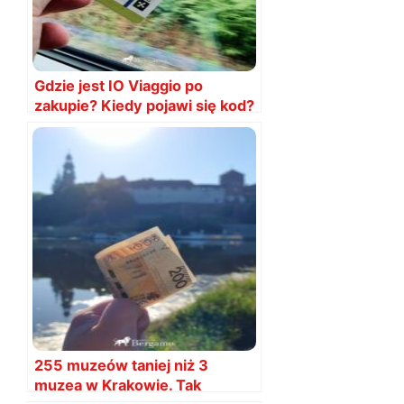
Gdzie jest IO Viaggio po
zakupie? Kiedy pojawi się kod?
255 muzeów taniej niż 3
muzea w Krakowie. Tak