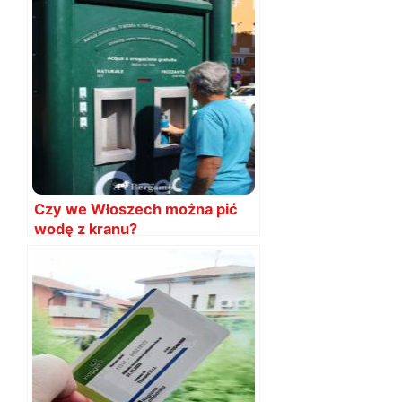
Czy we Włoszech można pić
wodę z kranu?