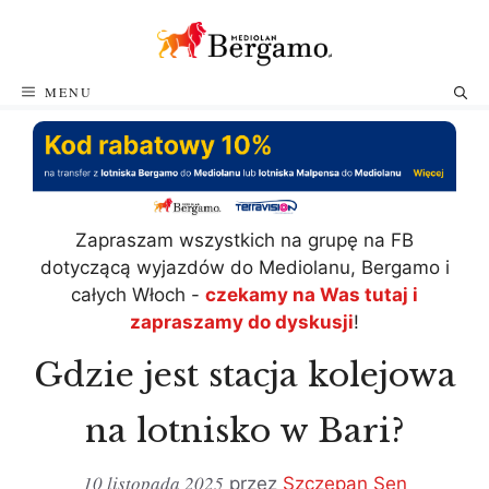
Przejdź
do
treści
MENU
Zapraszam wszystkich na grupę na FB
dotyczącą wyjazdów do Mediolanu, Bergamo i
całych Włoch -
czekamy na Was tutaj i
zapraszamy do dyskusji
!
Gdzie jest stacja kolejowa
na lotnisko w Bari?
10 listopada 2025
przez
Szczepan Sen