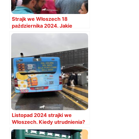
Strajk we Włoszech 18
października 2024. Jakie
utrudnienia?
Listopad 2024 strajki we
Włoszech. Kiedy utrudnienia?