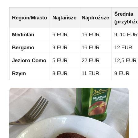
Średnia
Region/Miasto
Najtańsze
Najdroższe
(przybliż
Mediolan
6 EUR
16 EUR
9–10 EUR
Bergamo
9 EUR
16 EUR
12 EUR
Jezioro Como
5 EUR
22 EUR
12,5 EUR
Rzym
8 EUR
11 EUR
9 EUR