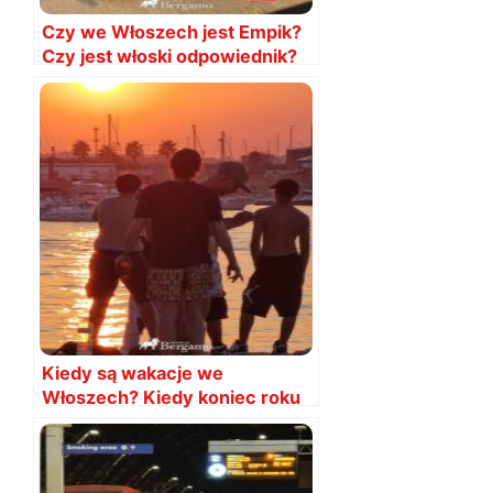
Czy we Włoszech jest Empik?
Czy jest włoski odpowiednik?
Kiedy są wakacje we
Włoszech? Kiedy koniec roku
szkolnego?