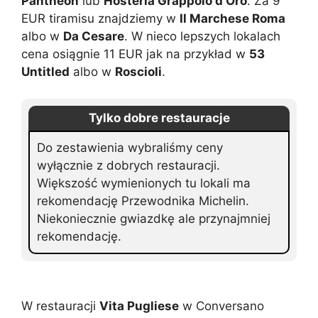
Pantheon
lub
Hosteria Grappolo d’Oro
. Za 9
EUR tiramisu znajdziemy w
Il Marchese Roma
albo w
Da Cesare
. W nieco lepszych lokalach
cena osiągnie 11 EUR jak na przykład w
53
Untitled
albo w
Roscioli
.
Tylko dobre restauracje
Do zestawienia wybraliśmy ceny
wyłącznie z dobrych restauracji.
Większość wymienionych tu lokali ma
rekomendację Przewodnika Michelin.
Niekoniecznie gwiazdkę ale przynajmniej
rekomendację.
W restauracji
Vita Pugliese
w Conversano