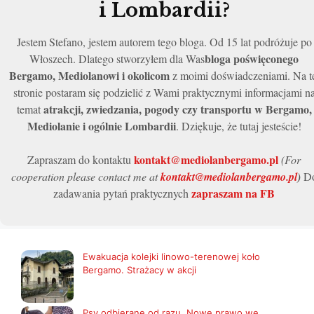
i Lombardii?
Jestem Stefano, jestem autorem tego bloga. Od 15 lat podróżuje po
bloga poświęconego
Włoszech. Dlatego stworzyłem dla Was
Bergamo, Mediolanowi i okolicom
z moimi doświadczeniami. Na t
stronie postaram się podzielić z Wami praktycznymi informacjami n
atrakcji, zwiedzania, pogody czy transportu w Bergamo,
temat
Mediolanie i ogólnie Lombardii
. Dziękuje, że tutaj jesteście!
kontakt@mediolanbergamo.pl
Zapraszam do kontaktu
(For
cooperation please contact me at
kontakt@mediolanbergamo.pl
)
D
zapraszam na FB
zadawania pytań praktycznych
Ewakuacja kolejki linowo-terenowej koło
Bergamo. Strażacy w akcji
Psy odbierane od razu. Nowe prawo we