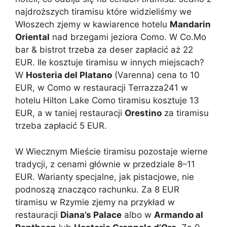
najdroższych tiramisu które widzieliśmy we
Włoszech zjemy w kawiarence hotelu
Mandarin
Oriental
nad brzegami jeziora Como. W Co.Mo
bar & bistrot trzeba za deser zapłacić aż 22
EUR. Ile kosztuje tiramisu w innych miejscach?
W
Hosteria del Platano
(Varenna) cena to 10
EUR, w Como w restauracji Terrazza241 w
hotelu Hilton Lake Como tiramisu kosztuje 13
EUR, a w taniej restauracji
Orestino
za tiramisu
trzeba zapłacić 5 EUR.
W Wiecznym Mieście tiramisu pozostaje wierne
tradycji, z cenami głównie w przedziale 8–11
EUR. Warianty specjalne, jak pistacjowe, nie
podnoszą znacząco rachunku. Za 8 EUR
tiramisu w Rzymie zjemy na przykład w
restauracji
Diana’s Palace
albo w
Armando al