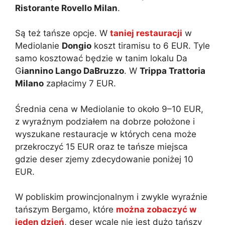
Ristorante Rovello Milan
.
Są też tańsze opcje. W
taniej restauracji
w
Mediolanie
Dongio
koszt tiramisu to 6 EUR. Tyle
samo kosztować będzie w tanim lokalu Da
G
iannino Lango DaBruzzo
. W
Trippa Trattoria
Milano
zapłacimy 7 EUR.
Średnia cena w Mediolanie to około 9–10 EUR,
z wyraźnym podziałem na dobrze położone i
wyszukane restauracje w których cena może
przekroczyć 15 EUR oraz te tańsze miejsca
gdzie deser zjemy zdecydowanie poniżej 10
EUR.
W pobliskim prowincjonalnym i zwykle wyraźnie
tańszym Bergamo, które
można zobaczyć w
jeden dzień
, deser wcale nie jest dużo tańszy