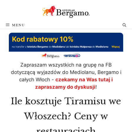
Przejdź
do
treści
MENU
Zapraszam wszystkich na grupę na FB
dotyczącą wyjazdów do Mediolanu, Bergamo i
całych Włoch -
czekamy na Was tutaj i
zapraszamy do dyskusji
!
Ile kosztuje Tiramisu we
Włoszech? Ceny w
restauracjach