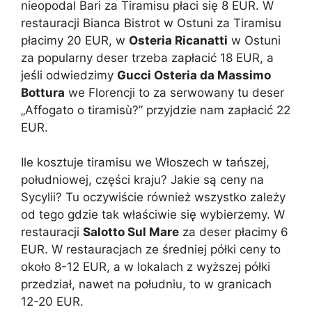
nieopodal Bari za Tiramisu płaci się 8 EUR. W
restauracji Bianca Bistrot w Ostuni za Tiramisu
płacimy 20 EUR, w
Osteria Ricanatti
w Ostuni
za popularny deser trzeba zapłacić 18 EUR, a
jeśli odwiedzimy
Gucci Osteria da Massimo
Bottura
we Florencji to za serwowany tu deser
„Affogato o tiramisù?” przyjdzie nam zapłacić 22
EUR.
Ile kosztuje tiramisu we Włoszech w tańszej,
południowej, części kraju? Jakie są ceny na
Sycylii? Tu oczywiście również wszystko zależy
od tego gdzie tak właściwie się wybierzemy. W
restauracji
Salotto Sul Mare
za deser płacimy 6
EUR. W restauracjach ze średniej półki ceny to
około 8-12 EUR, a w lokalach z wyższej półki
przedział, nawet na południu, to w granicach
12-20 EUR.