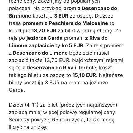
różne ceny. Zacznijmy od popularnych
połączeń. Na przykład
prom z Desenzano do
Sirmione
kosztuje
3 EUR
za osobę. Dłuższa
trasa
promem z Peschiera do Malcesine
to
koszt już
13,70 EUR
za bilet w jedną stronę. Za
rejs po
jeziorze Garda
promem
z Riva do
Limone zapłacicie tylko 5 EUR
. Za rejs promem
z
Desenzano do Limone
będziecie musieli
zapłacić także 13,70 EUR. Najdroższymi rejsami
są te z
Desenzano do Riva i Torbole
, koszt
takiego biletu za osobę to
15,10 EUR
. Najtańsze
bilety kosztują 3 EUR na prom na jeziorze
Garda.
Dzieci (4-11) za bilet (prócz tych najtańszych)
zapłacą mniej więcej połowę regularnej ceny.
Seniorzy powyżej 65 roku życia, także mogą
liczyć na zniżkę.