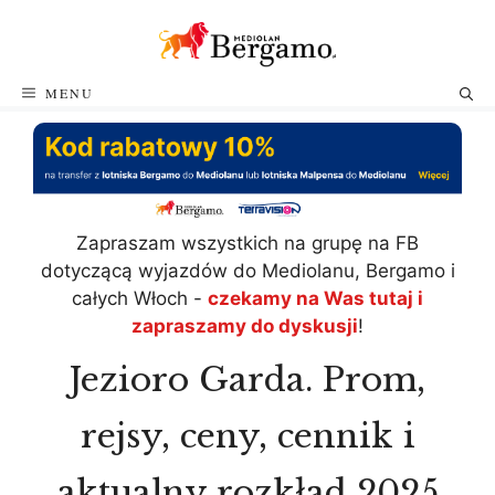
Przejdź
do
treści
MENU
Zapraszam wszystkich na grupę na FB
dotyczącą wyjazdów do Mediolanu, Bergamo i
całych Włoch -
czekamy na Was tutaj i
zapraszamy do dyskusji
!
Jezioro Garda. Prom,
rejsy, ceny, cennik i
aktualny rozkład 2025