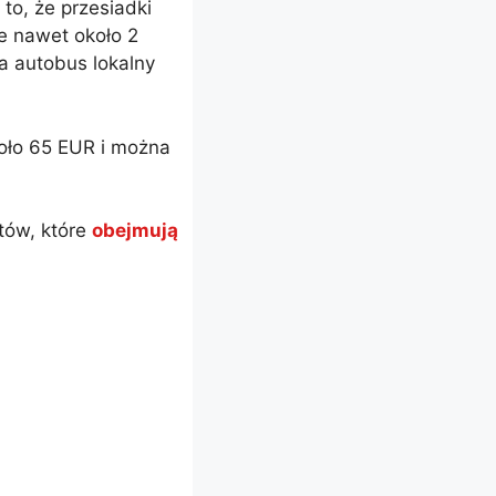
to, że przesiadki
e nawet około 2
a autobus lokalny
koło 65 EUR i można
tów, które
obejmują