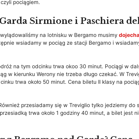
czyli pociągiem.
Garda Sirmione i Paschiera de
i wylądowaliśmy na lotnisku w Bergamo musimy
dojech
tępnie wsiadamy w pociąg ze stacji Bergamo i wsiadam
dróż na tym odcinku trwa okoo 30 minut. Pociągi w dal
ąg w kierunku Werony nie trzeba długo czekać. W Trevi
inku trwa około 50 minut. Cena biletu II klasy na poci
ównież przesiadamy się w Treviglio tylko jedziemy do s
rzesiadką trwa około 1 godziny 40 minut, a bilet jest n