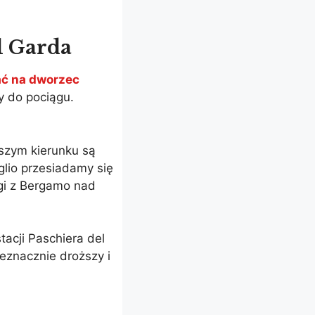
l Garda
ać na dworzec
y do pociągu.
szym kierunku są
glio przesiadamy się
ągi z Bergamo nad
tacji Paschiera del
ieznacznie droższy i