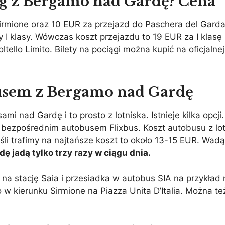
iąg z Bergamo nad Gardę? Cena
rmione oraz 10 EUR za przejazd do Paschera del Garda
 I klasy. Wówczas koszt przejazdu to 19 EUR za I klasę
lo Limito. Bilety na pociągi można kupić na oficjalnej
usem z Bergamo nad Gardę
ad Gardę i to prosto z lotniska. Istnieje kilka opcji.
a bezpośrednim autobusem Flixbus. Koszt autobusu z l
śli trafimy na najtańsze koszt to około 13-15 EUR. Wadą 
 jadą tylko trzy razy w ciągu dnia.
i na stację Saia i przesiadka w autobus SIA na przykła
 w kierunku Sirmione na Piazza Unita D’Italia. Można te