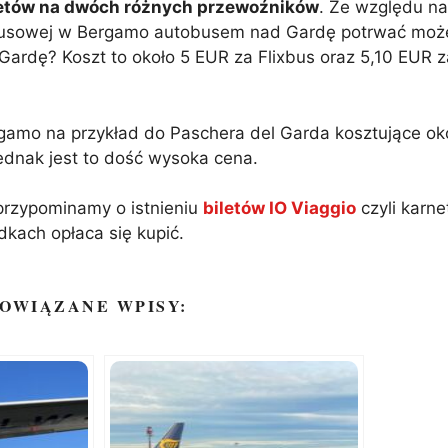
letów na dwóch różnych przewoźników
. Ze względu na 
utobusowej w Bergamo autobusem nad Gardę potrwać moż
Gardę? Koszt to około 5 EUR za Flixbus oraz 5,10 EUR z
ergamo na przykład do Paschera del Garda kosztujące o
ednak jest to dość wysoka cena.
przypominamy o istnieniu
biletów IO Viaggio
czyli karne
dkach opłaca się kupić.
OWIĄZANE WPISY: