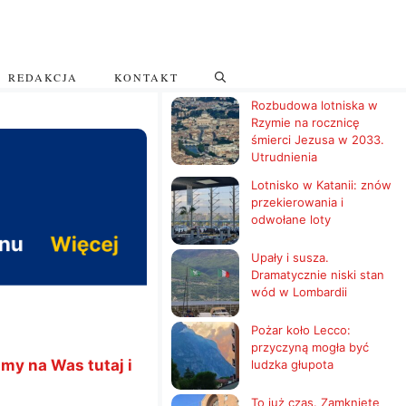
REDAKCJA
KONTAKT
Rozbudowa lotniska w
Rzymie na rocznicę
śmierci Jezusa w 2033.
Utrudnienia
Lotnisko w Katanii: znów
przekierowania i
odwołane loty
Upały i susza.
Dramatycznie niski stan
wód w Lombardii
Pożar koło Lecco:
przyczyną mogła być
my na Was tutaj i
ludzka głupota
To już czas. Zamknięte