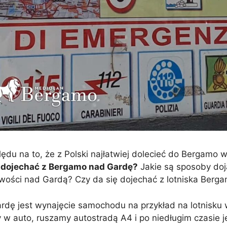
ędu na to, że z Polski najłatwiej dolecieć do Bergamo w
 dojechać z Bergamo nad Gardę?
Jakie są sposoby doj
owości nad Gardą? Czy da się dojechać z lotniska Ber
dę jest wynajęcie samochodu na przykład na lotnisku 
w auto, ruszamy autostradą A4 i po niedługim czasie j