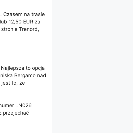
. Czasem na trasie
 lub 12,50 EUR za
 stronie Trenord,
 Najlepsza to opcja
otniska Bergamo nad
jest to, że
d numer LN026
ż przejechać