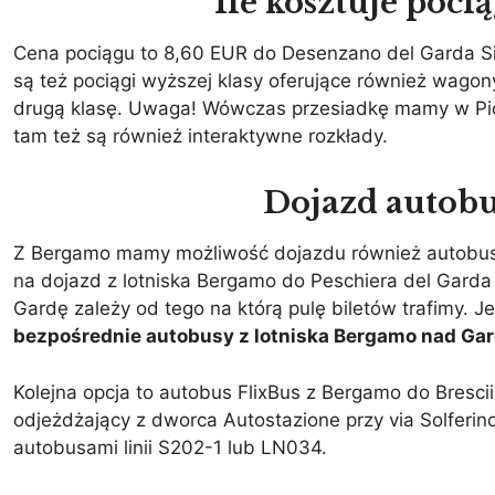
Ile kosztuje poc
Cena pociągu to 8,60 EUR do Desenzano del Garda Si
są też pociągi wyższej klasy oferujące również wagony
drugą klasę. Uwaga! Wówczas przesiadkę mamy w Pioltel
tam też są również interaktywne rozkłady.
Dojazd autob
Z Bergamo mamy możliwość dojazdu również autobusami n
na dojazd z lotniska Bergamo do Peschiera del Gard
Gardę zależy od tego na którą pulę biletów trafimy. Je
bezpośrednie autobusy z lotniska Bergamo nad Gardę
Kolejna opcja to autobus FlixBus z Bergamo do Bresci
odjeżdżający z dworca Autostazione przy via Solferino
autobusami linii S202-1 lub LN034.