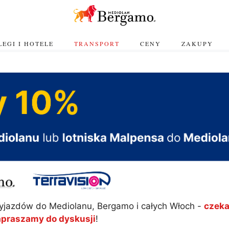
EGI I HOTELE
TRANSPORT
CENY
ZAKUPY
yjazdów do Mediolanu, Bergamo i całych Włoch -
czeka
apraszamy do dyskusji
!