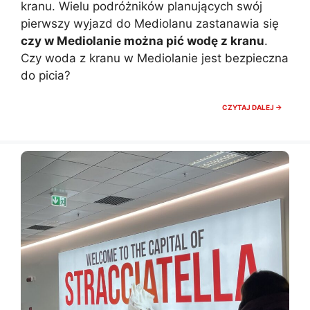
kranu. Wielu podróżników planujących swój
pierwszy wyjazd do Mediolanu zastanawia się
czy w Mediolanie można pić wodę z kranu
.
Czy woda z kranu w Mediolanie jest bezpieczna
do picia?
CZY
CZYTAJ DALEJ →
W
MEDIOL
MOŻNA
PIĆ
WODĘ
Z
KRANU?