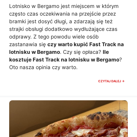
Lotnisko w Bergamo jest miejscem w którym
często czas oczekiwania na przejście przez
bramki jest dosyć długi, a zdarzają się też
strajki obsługi dodatkowo wydłużające czas
odprawy. Z tego powodu wiele osób
zastanawia się
czy warto kupić Fast Track na
lotnisku w Bergamo
. Czy się opłaca?
Ile
kosztuje Fast Track na lotnisku w Bergamo
?
Oto nasza opinia czy warto.
CZY
CZYTAJ DALEJ →
WARTO
KUPIĆ
FAST
TRACK
NA
LOTNIS
BERGA