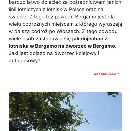
bardzo łatwo dolecieć za pośrednictwem tanich
linii lotniczych z lotnisk w Polsce oraz na
świecie. Z tego też powodu Bergamo jest dla
wielu podróżnych miejscem z którego wyruszają
w dalszą podróż po Włoszech. Z tego powodu
wiele osób zastanawia się
jak dojechać z
lotniska w Bergamo na dworzec w Bergamo
.
Jaki jest dojazd na dworzec kolejowy i
autobusowy?
JAK
CZYTAJ DALEJ →
DOJEC
Z
LOTNIS
W
BERGA
NA
DWORZ
W
BERGA
MAPA