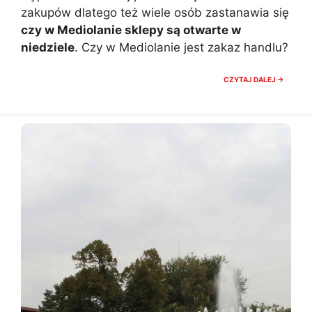
zakupów dlatego też wiele osób zastanawia się
czy w Mediolanie sklepy są otwarte w
niedziele
. Czy w Mediolanie jest zakaz handlu?
CZY
CZYTAJ DALEJ →
W
MEDIOL
SKLEPY
SĄ
OTWAR
W
NIEDZIE