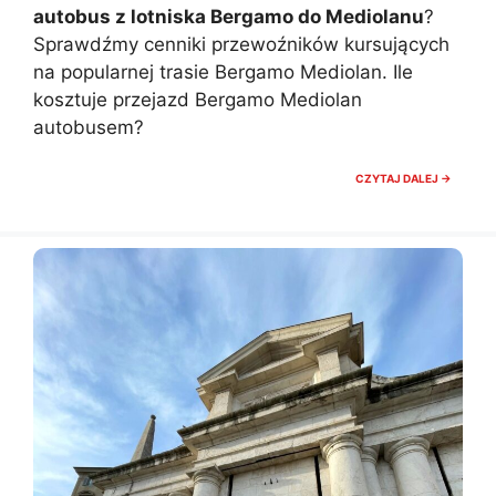
autobus z lotniska Bergamo do Mediolanu
?
Sprawdźmy cenniki przewoźników kursujących
na popularnej trasie Bergamo Mediolan. Ile
kosztuje przejazd Bergamo Mediolan
autobusem?
AUTOB
CZYTAJ DALEJ →
Z
BERGA
DO
MEDIOL
ILE
KOSZTU
CENA