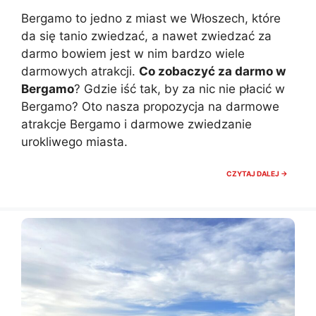
Bergamo to jedno z miast we Włoszech, które
da się tanio zwiedzać, a nawet zwiedzać za
darmo bowiem jest w nim bardzo wiele
darmowych atrakcji.
Co zobaczyć za darmo w
Bergamo
? Gdzie iść tak, by za nic nie płacić w
Bergamo? Oto nasza propozycja na darmowe
atrakcje Bergamo i darmowe zwiedzanie
urokliwego miasta.
BERGA
CZYTAJ DALEJ →
ATRAKC
ZA
DARMO.
CO
ZOBAC
ZA
DARMO
W
BERGA