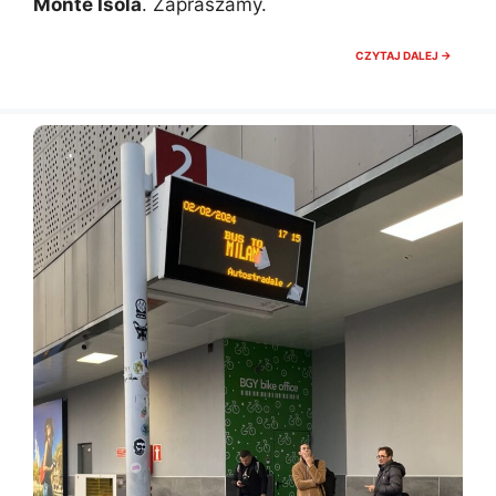
Monte Isola
. Zapraszamy.
PROMY
CZYTAJ DALEJ →
NA
ISEO,
BILETY,
ROZKŁ
I
CENNIK
W
2025
ROKU