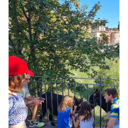
DOBRE
PIZZERI
W
BERGA