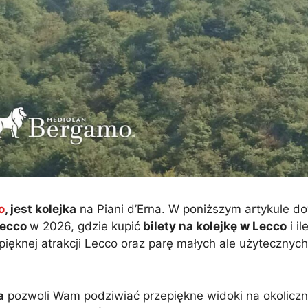
o
, jest kolejka
na Piani d’Erna. W poniższym artykule dow
Lecco
w 2026, gdzie kupić
bilety na kolejkę w Lecco
i i
pięknej atrakcji Lecco oraz parę małych ale użytecznych
a
pozwoli Wam podziwiać przepiękne widoki na okoliczne