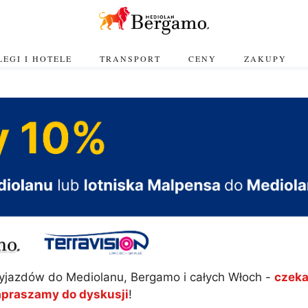
EGI I HOTELE
TRANSPORT
CENY
ZAKUPY
yjazdów do Mediolanu, Bergamo i całych Włoch -
czeka
apraszamy do dyskusji
!