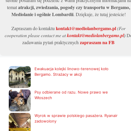
stronie postaram się podzielić z Wami praktycznymi informacjami n
atrakcji, zwiedzania, pogody czy transportu w Bergamo,
temat
Mediolanie i ogólnie Lombardii
. Dziękuje, że tutaj jesteście!
kontakt@mediolanbergamo.pl
Zapraszam do kontaktu
(For
cooperation please contact me at
kontakt@mediolanbergamo.pl
)
D
zapraszam na FB
zadawania pytań praktycznych
Ewakuacja kolejki linowo-terenowej koło
Bergamo. Strażacy w akcji
Psy odbierane od razu. Nowe prawo we
Włoszech
Wyrok w sprawie polskiego pasażera. Ryanair
zadowolony