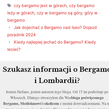
Tagi
czy bergamo jest w górach
,
czy bergamo
leży w górach
,
czy w bergamo są góry
,
góry w
bergamo
Nawigacja
Jak dojechać z Bergamo nad Iseo? Dojazd
wpisu
poradnik 2024
Kiedy najlepiej jechać do Bergamo? Kiedy
lecieć?
Szukasz informacji o Bergam
i Lombardii?
Jestem Stefano, jestem autorem tego bloga. Od 15 lat podróżuje po
bloga poświęconego
Włoszech. Dlatego stworzyłem dla Was
Bergamo, Mediolanowi i okolicom
z moimi doświadczeniami. Na t