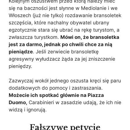
Kolejnym oszustwem przed którą należy mieć
się na baczności jest słynne w Mediolanie i we
Włoszech (już nie tylko) rozdawanie bransoletek
szczęścia, które nachalny obywatel ubrany
egzotycznie stara się ubrać na rękę turystom, a
zwłaszcza turystkom.
Mówi on, że bransoletka
jest za darmo, jednak po chwili chce za nią
pieniądze
. Jeśli zerwiecie bransoletkę
agresywny wyłudzacz żąda za jej zniszczenie
pieniędzy.
Zazwyczaj wokół jednego oszusta kręci się paru
dodatkowych do pomocy i zastraszania.
Możecie ich spotkać głównie na Piazza
Duomo,
Carabinieri w zasadzie udają, że ich nie
widzą i ignorują.
Fałszywe petycje