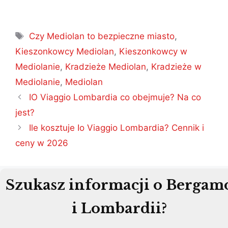
Tagi
Czy Mediolan to bezpieczne miasto
,
Kieszonkowcy Mediolan
,
Kieszonkowcy w
Mediolanie
,
Kradzieże Mediolan
,
Kradzieże w
Mediolanie
,
Mediolan
Nawigacja
IO Viaggio Lombardia co obejmuje? Na co
wpisu
jest?
Ile kosztuje Io Viaggio Lombardia? Cennik i
ceny w 2026
Szukasz informacji o Bergam
i Lombardii?