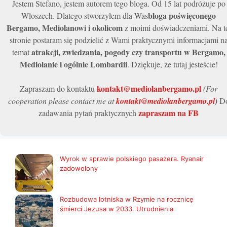
Jestem Stefano, jestem autorem tego bloga. Od 15 lat podróżuje po
bloga poświęconego
Włoszech. Dlatego stworzyłem dla Was
Bergamo, Mediolanowi i okolicom
z moimi doświadczeniami. Na t
stronie postaram się podzielić z Wami praktycznymi informacjami n
atrakcji, zwiedzania, pogody czy transportu w Bergamo,
temat
Mediolanie i ogólnie Lombardii
. Dziękuje, że tutaj jesteście!
kontakt@mediolanbergamo.pl
Zapraszam do kontaktu
(For
cooperation please contact me at
kontakt@mediolanbergamo.pl
)
D
zapraszam na FB
zadawania pytań praktycznych
Wyrok w sprawie polskiego pasażera. Ryanair
zadowolony
Rozbudowa lotniska w Rzymie na rocznicę
śmierci Jezusa w 2033. Utrudnienia