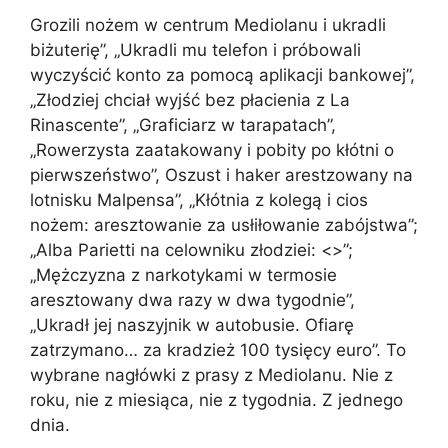
Grozili nożem w centrum Mediolanu i ukradli
biżuterię”, „Ukradli mu telefon i próbowali
wyczyścić konto za pomocą aplikacji bankowej”,
„Złodziej chciał wyjść bez płacienia z La
Rinascente”, „Graficiarz w tarapatach”,
„Rowerzysta zaatakowany i pobity po kłótni o
pierwszeństwo”, Oszust i haker arestzowany na
lotnisku Malpensa”, „Kłótnia z kolegą i cios
nożem: aresztowanie za usłiłowanie zabójstwa”;
„Alba Parietti na celowniku złodziei: <>”;
„Mężczyzna z narkotykami w termosie
aresztowany dwa razy w dwa tygodnie”,
„Ukradł jej naszyjnik w autobusie. Ofiarę
zatrzymano… za kradzież 100 tysięcy euro”. To
wybrane nagłówki z prasy z Mediolanu. Nie z
roku, nie z miesiąca, nie z tygodnia. Z jednego
dnia.