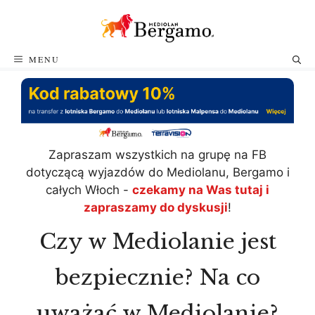
Przejdź
do
treści
MENU
Zapraszam wszystkich na grupę na FB
dotyczącą wyjazdów do Mediolanu, Bergamo i
całych Włoch -
czekamy na Was tutaj i
zapraszamy do dyskusji
!
Czy w Mediolanie jest
bezpiecznie? Na co
uważać w Mediolanie?