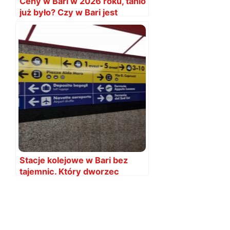
Ceny w Bari w 2026 roku, tanio
już było? Czy w Bari jest
drogo?
Stacje kolejowe w Bari bez
tajemnic. Który dworzec
wybrać?