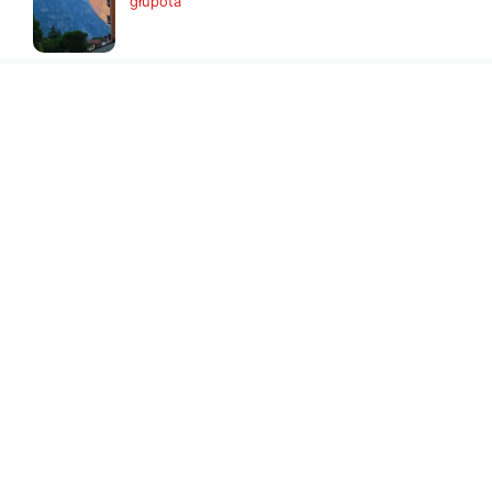
głupota