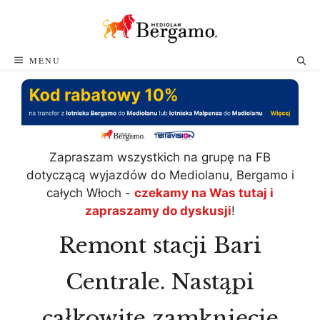
Przejdź
do
treści
MENU
Zapraszam wszystkich na grupę na FB
dotyczącą wyjazdów do Mediolanu, Bergamo i
całych Włoch -
czekamy na Was tutaj i
zapraszamy do dyskusji
!
Remont stacji Bari
Centrale. Nastąpi
całkowite zamknięcie