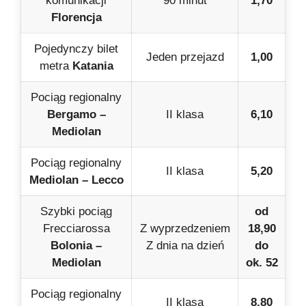
komunikacji
90 minut
1,70
Florencja
Pojedynczy bilet
Jeden przejazd
1,00
metra
Katania
Pociąg regionalny
Bergamo –
II klasa
6,10
Mediolan
Pociąg regionalny
II klasa
5,20
Mediolan – Lecco
Szybki pociąg
od
Frecciarossa
Z wyprzedzeniem
18,90
Bolonia –
Z dnia na dzień
do
Mediolan
ok. 52
Pociąg regionalny
II klasa
8,80