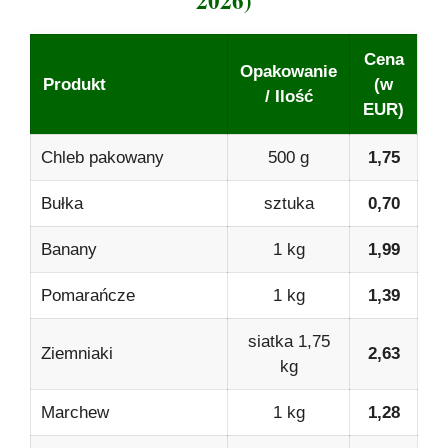
Cena
Opakowanie
Produkt
(w
/ Ilość
EUR)
Chleb pakowany
500 g
1,75
Bułka
sztuka
0,70
Banany
1 kg
1,99
Pomarańcze
1 kg
1,39
siatka 1,75
Ziemniaki
2,63
kg
Marchew
1 kg
1,28