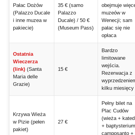
Pałac Dożów
35 € (samo
obejmuje więc
(Palazzo Ducale
Palazzo
muzeów w
i inne muzea w
Ducale) / 50 €
Wenecji; sam
pakiecie)
(Museum Pass)
pałac się nie
opłaca
Bardzo
Ostatnia
limitowane
Wieczerza
wejścia.
(link)
(Santa
15 €
Rezerwacja z
Maria delle
wyprzedzenie
Grazie)
kilku miesięcy
Pełny bilet na
Plac Cudów
Krzywa Wieża
(wieża + kated
w Pizie (pełen
27 €
+ baptysteriu
pakiet)
camposanto +