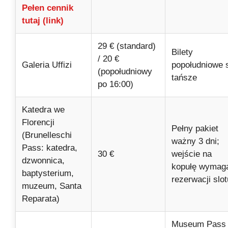
Pełen cennik
tutaj (link)
29 € (standard)
Bilety
/ 20 €
Galeria Uffizi
popołudniowe 
(popołudniowy
tańsze
po 16:00)
Katedra we
Florencji
Pełny pakiet
(Brunelleschi
ważny 3 dni;
Pass: katedra,
30 €
wejście na
dzwonnica,
kopułę wymag
baptysterium,
rezerwacji slot
muzeum, Santa
Reparata)
Museum Pass