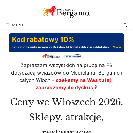
Przejdź
do
treści
MENU
Zapraszam wszystkich na grupę na FB
dotyczącą wyjazdów do Mediolanu, Bergamo i
całych Włoch -
czekamy na Was tutaj i
zapraszamy do dyskusji
!
Ceny we Włoszech 2026.
Sklepy, atrakcje,
restauracje