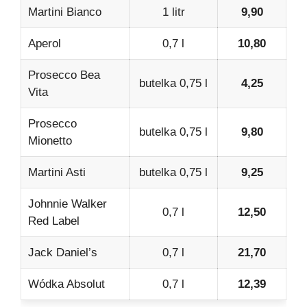
Martini Bianco
1 litr
9,90
Aperol
0,7 l
10,80
Prosecco Bea
butelka 0,75 l
4,25
Vita
Prosecco
butelka 0,75 l
9,80
Mionetto
Martini Asti
butelka 0,75 l
9,25
Johnnie Walker
0,7 l
12,50
Red Label
Jack Daniel’s
0,7 l
21,70
Wódka Absolut
0,7 l
12,39