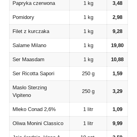
Papryka czerwona
1 kg
3,48
Pomidory
1 kg
2,98
Filet z kurczaka
1 kg
9,28
Salame Milano
1 kg
19,80
Ser Maasdam
1 kg
10,88
Ser Ricotta Sapori
250 g
1,59
Masło Sterzing
250 g
3,29
Vipiteno
Mleko Conad 2,6%
1 litr
1,09
Oliwa Monini Classico
1 litr
9,99