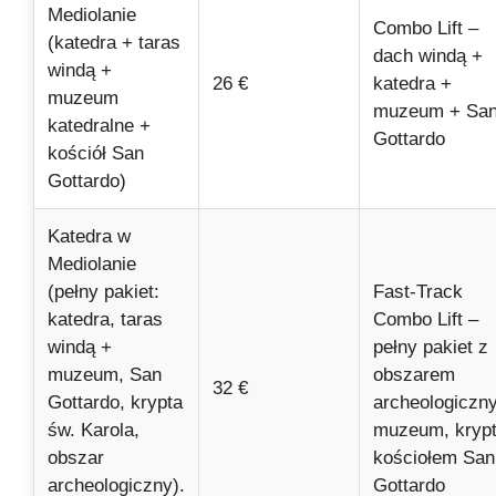
Mediolanie
Combo Lift –
(katedra + taras
dach windą +
windą +
26 €
katedra +
muzeum
muzeum + Sa
katedralne +
Gottardo
kościół San
Gottardo)
Katedra w
Mediolanie
(pełny pakiet:
Fast-Track
katedra, taras
Combo Lift –
windą +
pełny pakiet z
muzeum, San
obszarem
32 €
Gottardo, krypta
archeologiczn
św. Karola,
muzeum, krypt
obszar
kościołem San
archeologiczny).
Gottardo