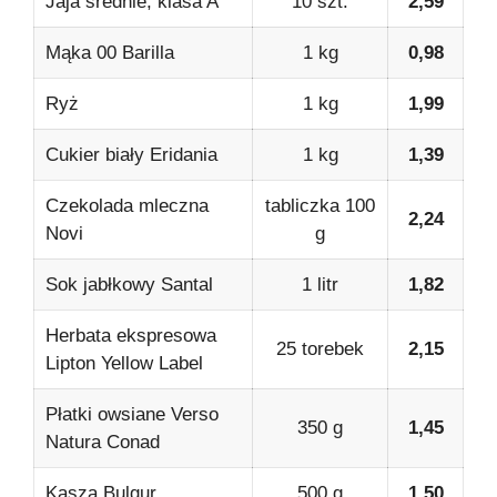
Jaja średnie, klasa A
10 szt.
2,59
Mąka 00 Barilla
1 kg
0,98
Ryż
1 kg
1,99
Cukier biały Eridania
1 kg
1,39
Czekolada mleczna
tabliczka 100
2,24
Novi
g
Sok jabłkowy Santal
1 litr
1,82
Herbata ekspresowa
25 torebek
2,15
Lipton Yellow Label
Płatki owsiane Verso
350 g
1,45
Natura Conad
Kasza Bulgur
500 g
1,50