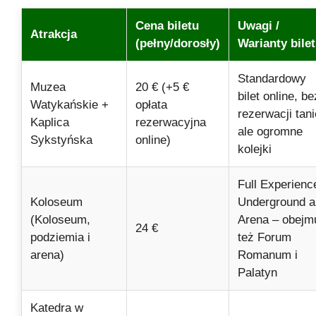
Cena biletu
Uwagi /
Atrakcja
(pełny/dorosły)
Warianty bile
Standardowy
Muzea
20 € (+5 €
bilet online, be
Watykańskie +
opłata
rezerwacji tani
Kaplica
rezerwacyjna
ale ogromne
Sykstyńska
online)
kolejki
Full Experienc
Koloseum
Underground a
(Koloseum,
Arena – obejm
24 €
podziemia i
też Forum
arena)
Romanum i
Palatyn
Katedra w