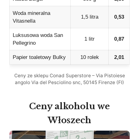
Woda mineralna
1,5 litra
0,53
Vitasnella
Luksusowa woda San
1 litr
0,87
Pellegrino
Papier toaletowy Bulky
10 rolek
2,01
Ceny ze sklepu Conad Superstore – Via Pistoiese
angolo Via del Pesciolino snc, 50145 Firenze (FI)
Ceny alkoholu we
Włoszech