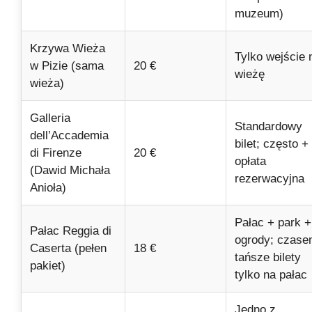
muzeum)
Krzywa Wieża
Tylko wejście 
w Pizie (sama
20 €
wieżę
wieża)
Galleria
Standardowy
dell’Accademia
bilet; często +
di Firenze
20 €
opłata
(Dawid Michała
rezerwacyjna
Anioła)
Pałac + park +
Pałac Reggia di
ogrody; czas
Caserta (pełen
18 €
tańsze bilety
pakiet)
tylko na pałac
Jedno z