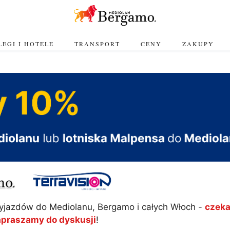
EGI I HOTELE
TRANSPORT
CENY
ZAKUPY
yjazdów do Mediolanu, Bergamo i całych Włoch -
czeka
apraszamy do dyskusji
!