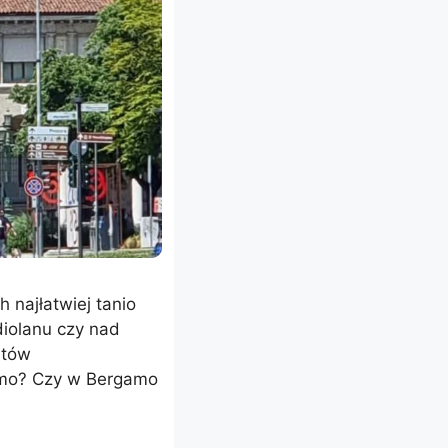
 najłatwiej tanio
diolanu czy nad
ntów
amo? Czy w Bergamo