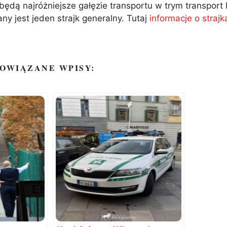
dą najróżniejsze gałęzie transportu w trym transport l
y jest jeden strajk generalny. Tutaj
informacje o stra
OWIĄZANE WPISY: