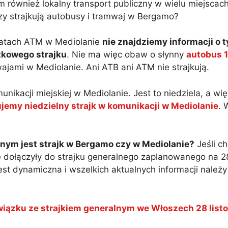
ym również lokalny transport publiczny w wielu miejsca
zy strajkują autobusy i tramwaj w Bergamo?
katach ATM w Mediolanie
nie znajdziemy informacji o t
ątkowego strajku
. Nie ma więc obaw o słynny
autobus 
wajami w Mediolanie. Ani ATB ani ATM nie strajkują.
unikacji miejskiej w Mediolanie. Jest to niedziela, a wi
jemy niedzielny strajk w komunikacji w Mediolanie
. 
nym jest strajk w Bergamo czy w Mediolanie?
Jeśli c
ie dołączyły do strajku generalnego zaplanowanego na 28
st dynamiczna i wszelkich aktualnych informacji należ
związku ze strajkiem generalnym we Włoszech 28 lis