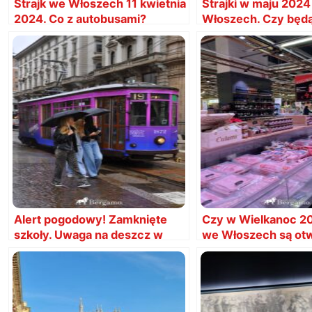
Strajk we Włoszech 11 kwietnia
Strajki w maju 202
2024. Co z autobusami?
Włoszech. Czy będ
utrudnienia? Daty
Alert pogodowy! Zamknięte
Czy w Wielkanoc 2
szkoły. Uwaga na deszcz w
we Włoszech są ot
Mediolanie i Bergamo