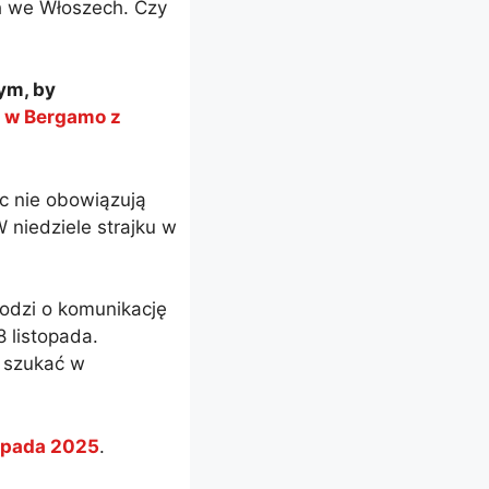
ch we Włoszech. Czy
ym, by
1 w Bergamo z
ęc nie obowiązują
W niedziele strajku w
hodzi o komunikację
 listopada.
y szukać w
topada 2025
.