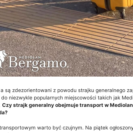
ada są zdezorientowani z powodu strajku generalnego 
ę do niezwykle popularnych miejscowości takich jak Medi
.
Czy strajk generalny obejmuje transport w Mediolan
ada?
transportowym warto być czujnym. Na piątek ogłoszony 