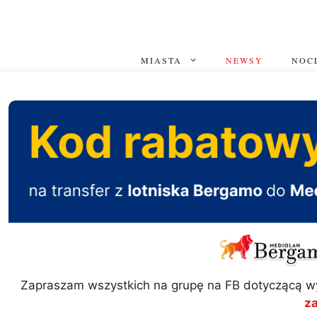
Przejdź
do
treści
MIASTA
NEWSY
NOCL
Zapraszam wszystkich na grupę na FB dotyczącą w
z