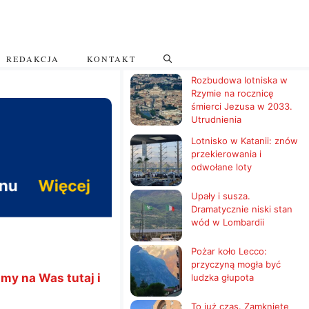
REDAKCJA
KONTAKT
Rozbudowa lotniska w
Rzymie na rocznicę
śmierci Jezusa w 2033.
Utrudnienia
Lotnisko w Katanii: znów
przekierowania i
odwołane loty
Upały i susza.
Dramatycznie niski stan
wód w Lombardii
Pożar koło Lecco:
przyczyną mogła być
my na Was tutaj i
ludzka głupota
To już czas. Zamknięte