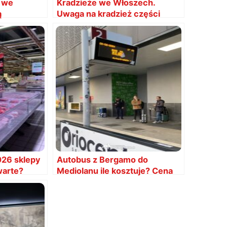
4 we
Kradzieże we Włoszech.
ą
Uwaga na kradzież części
samochodowych
026 sklepy
Autobus z Bergamo do
warte?
Mediolanu ile kosztuje? Cena