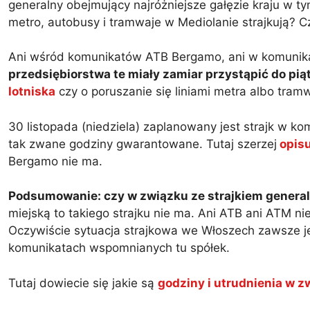
generalny obejmujący najróżniejsze gałęzie kraju w t
metro, autobusy i tramwaje w Mediolanie strajkują? C
Ani wśród komunikatów ATB Bergamo, ani w komuni
przedsiębiorstwa te miały zamiar przystąpić do pi
lotniska
czy o poruszanie się liniami metra albo tram
30 listopada (niedziela) zaplanowany jest strajk w kom
tak zwane godziny gwarantowane. Tutaj szerzej
opisu
Bergamo nie ma.
Podsumowanie: czy w związku ze strajkiem general
miejską to takiego strajku nie ma. Ani ATB ani ATM n
Oczywiście sytuacja strajkowa we Włoszech zawsze je
komunikatach wspomnianych tu spółek.
Tutaj dowiecie się jakie są
godziny i utrudnienia w 