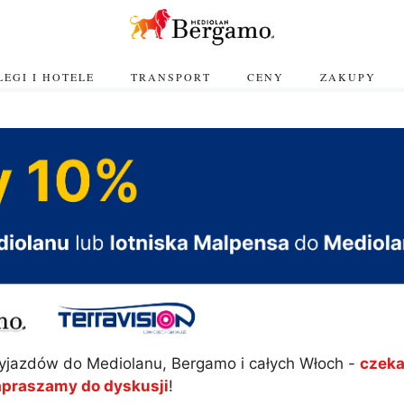
EGI I HOTELE
TRANSPORT
CENY
ZAKUPY
yjazdów do Mediolanu, Bergamo i całych Włoch -
czeka
apraszamy do dyskusji
!