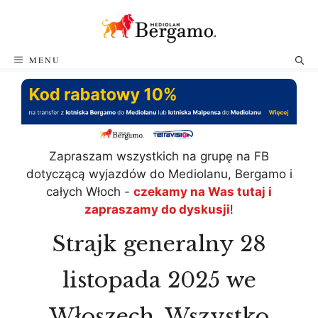
Przejdź
do
treści
MENU
Zapraszam wszystkich na grupę na FB
dotyczącą wyjazdów do Mediolanu, Bergamo i
całych Włoch -
czekamy na Was tutaj i
zapraszamy do dyskusji
!
Strajk generalny 28
listopada 2025 we
Włoszech. Wszystko