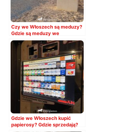
Czy we Włoszech są meduzy?
Gdzie są meduzy we
Włoszech?
Gdzie we Włoszech kupić
papierosy? Gdzie sprzedają?