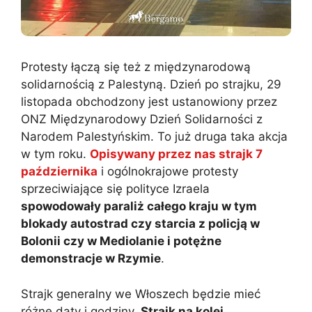
Protesty łączą się też z międzynarodową
solidarnością z Palestyną. Dzień po strajku, 29
listopada obchodzony jest ustanowiony przez
ONZ Międzynarodowy Dzień Solidarności z
Narodem Palestyńskim. To już druga taka akcja
w tym roku.
Opisywany przez nas strajk 7
października
i ogólnokrajowe protesty
sprzeciwiające się polityce Izraela
spowodowały paraliż całego kraju w tym
blokady autostrad czy starcia z policją w
Bolonii czy w Mediolanie i potężne
demonstracje w Rzymie
.
Strajk generalny we Włoszech będzie mieć
różne daty i godziny.
Strajk na kolei