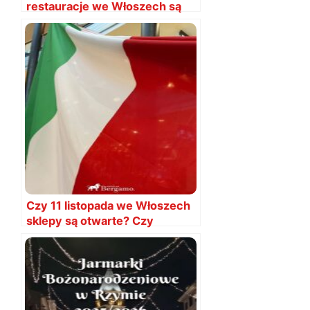
restauracje we Włoszech są
otwarte?
Czy 11 listopada we Włoszech
sklepy są otwarte? Czy
restauracje?