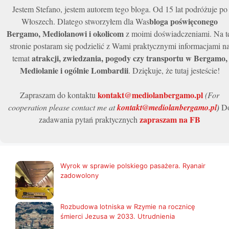
Jestem Stefano, jestem autorem tego bloga. Od 15 lat podróżuje po
bloga poświęconego
Włoszech. Dlatego stworzyłem dla Was
Bergamo, Mediolanowi i okolicom
z moimi doświadczeniami. Na t
stronie postaram się podzielić z Wami praktycznymi informacjami n
atrakcji, zwiedzania, pogody czy transportu w Bergamo,
temat
Mediolanie i ogólnie Lombardii
. Dziękuje, że tutaj jesteście!
kontakt@mediolanbergamo.pl
Zapraszam do kontaktu
(For
cooperation please contact me at
kontakt@mediolanbergamo.pl
)
D
zapraszam na FB
zadawania pytań praktycznych
Wyrok w sprawie polskiego pasażera. Ryanair
zadowolony
Rozbudowa lotniska w Rzymie na rocznicę
śmierci Jezusa w 2033. Utrudnienia