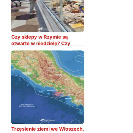
Czy sklepy w Rzymie są
otwarte w niedzielę? Czy
zamknięte?
Trzęsienie ziemi we Włoszech,