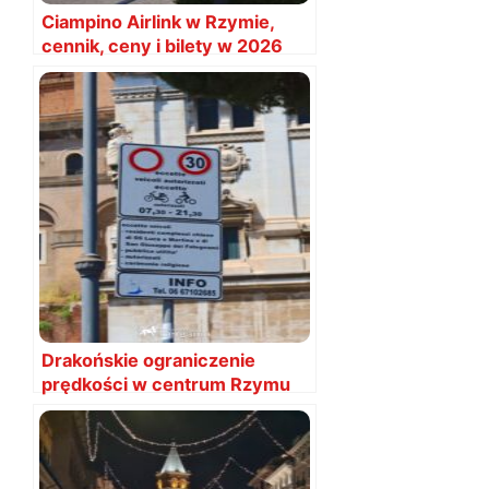
Ciampino Airlink w Rzymie,
cennik, ceny i bilety w 2026
roku
Drakońskie ograniczenie
prędkości w centrum Rzymu
od 15 stycznia