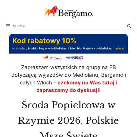
Przejdź
do
treści
MENU
Zapraszam wszystkich na grupę na FB
dotyczącą wyjazdów do Mediolanu, Bergamo i
całych Włoch -
czekamy na Was tutaj i
zapraszamy do dyskusji
!
Środa Popielcowa w
Rzymie 2026. Polskie
Msze Święte