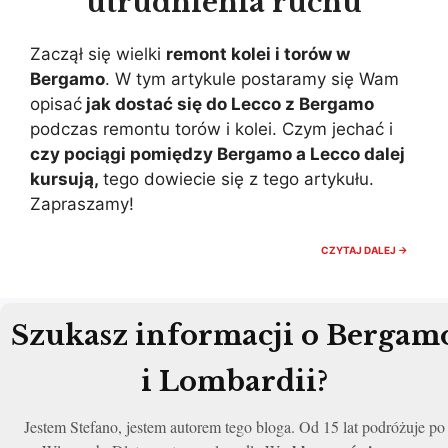
utrudnienia ruchu
Zaczął się wielki
remont kolei i torów w
Bergamo
. W tym artykule postaramy się Wam
opisać
jak dostać się do Lecco z Bergamo
podczas remontu torów i kolei. Czym jechać i
czy pociągi pomiędzy Bergamo a Lecco dalej
kursują,
tego dowiecie się z tego artykułu.
Zapraszamy!
POCIĄG
CZYTAJ DALEJ →
Z
BERGA
DO
LECCO,
CZY
Szukasz informacji o Bergam
KURSUJ
REMON
TORÓW
i Lombardii?
I
UTRUDN
RUCHU
Jestem Stefano, jestem autorem tego bloga. Od 15 lat podróżuje po