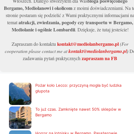
bloga poświęconego
Włoszech. Dlatego stworzyłem dla Was
Bergamo, Mediolanowi i okolicom
z moimi doświadczeniami. Na t
stronie postaram się podzielić z Wami praktycznymi informacjami n
atrakcji, zwiedzania, pogody czy transportu w Bergamo,
temat
Mediolanie i ogólnie Lombardii
. Dziękuje, że tutaj jesteście!
kontakt@mediolanbergamo.pl
Zapraszam do kontaktu
(For
cooperation please contact me at
kontakt@mediolanbergamo.pl
)
D
zapraszam na FB
zadawania pytań praktycznych
Pożar koło Lecco: przyczyną mogła być ludzka
głupota
To już czas. Zamknięte nawet 50% sklepów w
Bergamo
Horror na lotnisku w Bergamo. Pasażerowie