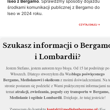
Iseo z Bergamo
. Sprawdźmy sposoby dojazdu
środkami komunikacji publicznej z Bergamo do
Iseo w 2024 roku.
JAK
CZYTAJ DALEJ →
DOJEC
Z
BERGA
NAD
ISEO?
Szukasz informacji o Bergam
DOJAZ
PORADN
2024
i Lombardii?
Jestem Stefano, jestem autorem tego bloga. Od 15 lat podróżuje po
bloga poświęconego
Włoszech. Dlatego stworzyłem dla Was
Bergamo, Mediolanowi i okolicom
z moimi doświadczeniami. Na t
stronie postaram się podzielić z Wami praktycznymi informacjami n
atrakcji, zwiedzania, pogody czy transportu w Bergamo,
temat
Mediolanie i ogólnie Lombardii
. Dziękuje, że tutaj jesteście!
kontakt@mediolanbergamo.pl
Zapraszam do kontaktu
(For