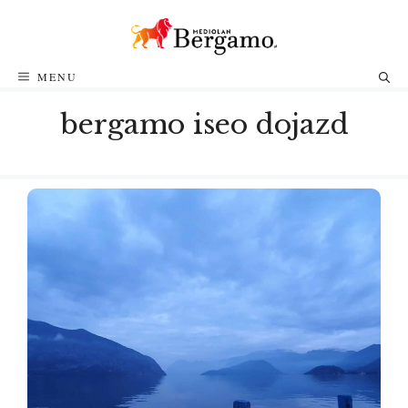
Przejdź
do
treści
MENU
bergamo iseo dojazd