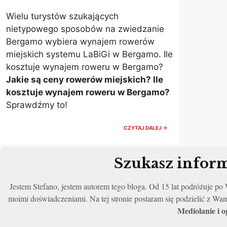
Wielu turystów szukających
nietypowego sposobów na zwiedzanie
Bergamo wybiera wynajem rowerów
miejskich systemu LaBiGi w Bergamo. Ile
kosztuje wynajem roweru w Bergamo?
Jakie są ceny rowerów miejskich? Ile
kosztuje wynajem roweru w Bergamo?
Sprawdźmy to!
ROWERY
CZYTAJ DALEJ →
MIEJSKIE
LABIGI
W
BERGAMO
Szukasz inform
CENNIK.
ZWIEDZANIE
BERGAMO
Jestem Stefano, jestem autorem tego bloga. Od 15 lat podróżuje p
ROWEREM
moimi doświadczeniami. Na tej stronie postaram się podzielić z Wa
Mediolanie i 