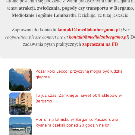
stronie postaram się podzielić z Wami praktycznymi informacjami n
atrakcji, zwiedzania, pogody czy transportu w Bergamo,
temat
Mediolanie i ogólnie Lombardii
. Dziękuje, że tutaj jesteście!
kontakt@mediolanbergamo.pl
Zapraszam do kontaktu
(For
cooperation please contact me at
kontakt@mediolanbergamo.pl
)
D
zapraszam na FB
zadawania pytań praktycznych
Pożar koło Lecco: przyczyną mogła być ludzka
głupota
To już czas. Zamknięte nawet 50% sklepów w
Bergamo
Horror na lotnisku w Bergamo. Pasażerowie
Ryanaira czekali ponad 20 godzin na lot