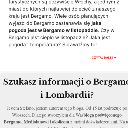
turystycznych są oczywiście Włochy, a jednym z
miast do których najłatwiej dolecieć z naszego
kraju jest Bergamo. Wiele osób planujących
wyjazd do Bergamo zastanawia się
jaka
pogoda jest w Bergamo w listopadzie
. Czy w
Bergamo jest ciepło w listopadzie? Jaka jest
pogoda i temperatura? Sprawdźmy to!
BERGA
CZYTAJ DALEJ →
POGOD
LISTOP
CZY
WARTO
JECHA
Szukasz informacji o Bergam
TEMPER
i Lombardii?
Jestem Stefano, jestem autorem tego bloga. Od 15 lat podróżuje po
bloga poświęconego
Włoszech. Dlatego stworzyłem dla Was
Bergamo, Mediolanowi i okolicom
z moimi doświadczeniami. Na t