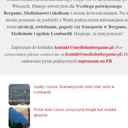
bloga poświęconego
Włoszech. Dlatego stworzyłem dla Was
Bergamo, Mediolanowi i okolicom
z moimi doświadczeniami. Na t
stronie postaram się podzielić z Wami praktycznymi informacjami n
atrakcji, zwiedzania, pogody czy transportu w Bergamo,
temat
Mediolanie i ogólnie Lombardii
. Dziękuje, że tutaj jesteście!
kontakt@mediolanbergamo.pl
Zapraszam do kontaktu
(For
cooperation please contact me at
kontakt@mediolanbergamo.pl
)
D
zapraszam na FB
zadawania pytań praktycznych
Upały i susza. Dramatycznie niski stan wód w
Lombardii
Pożar koło Lecco: przyczyną mogła być ludzka
głupota