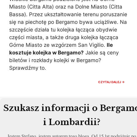
Miasto (Citta Alta) oraz na Dolne Miasto (Citta
Bassa). Przez ukształtowanie terenu poruszanie
się na piechotę po Bergamo bywa uciążliwe. Na
szczęście działa tu kolejka łącząca obydwie
części miasta, a także druga kolejka łącząca
Górne Miasto ze wzgórzem San Vigilio.
Ile
kosztuje kolejka w Bergamo?
Jakie są ceny
biletów i rozkłady kolejki w Bergamo?
Sprawdźmy to.
BERGA
CZYTAJ DALEJ →
FUNICO
KOLEJK
W
BERGA
CENY,
Szukasz informacji o Bergam
BILETY,
ROZKŁ
2026
i Lombardii?
Jestem Stefano, jestem autorem tego bloga. Od 15 lat podróżuje po