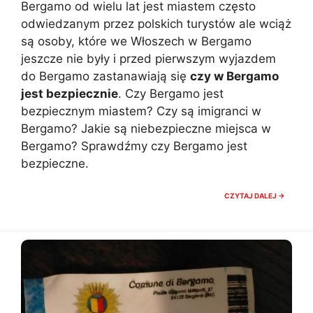
Bergamo od wielu lat jest miastem często
odwiedzanym przez polskich turystów ale wciąż
są osoby, które we Włoszech w Bergamo
jeszcze nie były i przed pierwszym wyjazdem
do Bergamo zastanawiają się
czy w Bergamo
jest bezpiecznie
. Czy Bergamo jest
bezpiecznym miastem? Czy są imigranci w
Bergamo? Jakie są niebezpieczne miejsca w
Bergamo? Sprawdźmy czy Bergamo jest
bezpieczne.
CZY
CZYTAJ DALEJ →
W
BERGA
JEST
BEZPIE
NA
CO
UWAŻA
W
BERGA