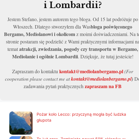
i Lombardii?
Jestem Stefano, jestem autorem tego bloga. Od 15 lat podróżuje po
bloga poświęconego
Włoszech. Dlatego stworzyłem dla Was
Bergamo, Mediolanowi i okolicom
z moimi doświadczeniami. Na t
stronie postaram się podzielić z Wami praktycznymi informacjami n
atrakcji, zwiedzania, pogody czy transportu w Bergamo,
temat
Mediolanie i ogólnie Lombardii
. Dziękuje, że tutaj jesteście!
kontakt@mediolanbergamo.pl
Zapraszam do kontaktu
(For
cooperation please contact me at
kontakt@mediolanbergamo.pl
)
D
zapraszam na FB
zadawania pytań praktycznych
Pożar koło Lecco: przyczyną mogła być ludzka
głupota