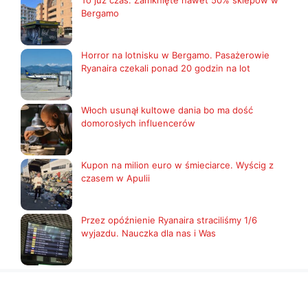
To już czas. Zamknięte nawet 50% sklepów w
Bergamo
Horror na lotnisku w Bergamo. Pasażerowie
Ryanaira czekali ponad 20 godzin na lot
Włoch usunął kultowe dania bo ma dość
domorosłych influencerów
Kupon na milion euro w śmieciarce. Wyścig z
czasem w Apulii
Przez opóźnienie Ryanaira straciliśmy 1/6
wyjazdu. Nauczka dla nas i Was