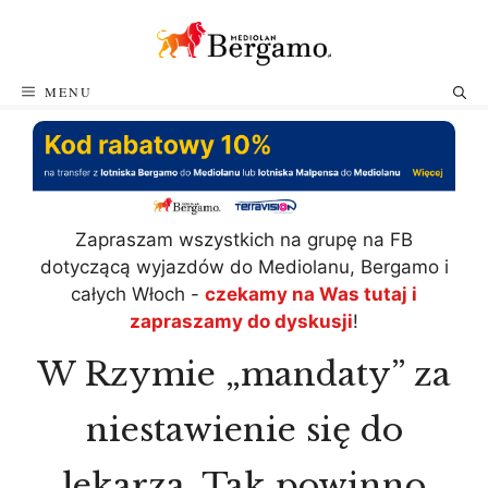
Przejdź
do
treści
MENU
Zapraszam wszystkich na grupę na FB
dotyczącą wyjazdów do Mediolanu, Bergamo i
całych Włoch -
czekamy na Was tutaj i
zapraszamy do dyskusji
!
W Rzymie „mandaty” za
niestawienie się do
lekarza. Tak powinno