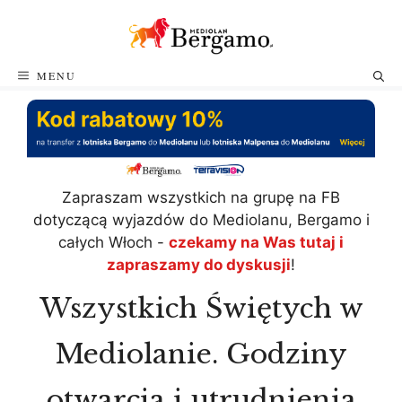
Przejdź
do
treści
MENU
Zapraszam wszystkich na grupę na FB
dotyczącą wyjazdów do Mediolanu, Bergamo i
całych Włoch -
czekamy na Was tutaj i
zapraszamy do dyskusji
!
Wszystkich Świętych w
Mediolanie. Godziny
otwarcia i utrudnienia