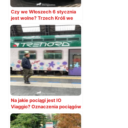
Czy we Włoszech 6 stycznia
jest wolne? Trzech Króli we
Włoszech
Na jakie pociągi jest IO
Viaggio? Oznaczenia pociągów