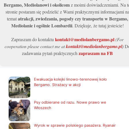
Bergamo, Mediolanowi i okolicom
z moimi doświadczeniami. Na t
stronie postaram się podzielić z Wami praktycznymi informacjami n
atrakcji, zwiedzania, pogody czy transportu w Bergamo,
temat
Mediolanie i ogólnie Lombardii
. Dziękuje, że tutaj jesteście!
kontakt@mediolanbergamo.pl
Zapraszam do kontaktu
(For
cooperation please contact me at
kontakt@mediolanbergamo.pl
)
D
zapraszam na FB
zadawania pytań praktycznych
Ewakuacja kolejki linowo-terenowej koło
Bergamo. Strażacy w akcji
Psy odbierane od razu. Nowe prawo we
Włoszech
Wyrok w sprawie polskiego pasażera. Ryanair