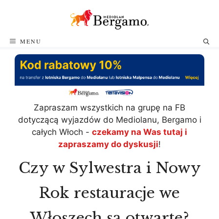
Przejdź
do
treści
MENU
Zapraszam wszystkich na grupę na FB
dotyczącą wyjazdów do Mediolanu, Bergamo i
całych Włoch -
czekamy na Was tutaj i
zapraszamy do dyskusji
!
Czy w Sylwestra i Nowy
Rok restauracje we
Włoszech są otwarte?