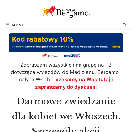
Przejdź
do
treści
MENU
Zapraszam wszystkich na grupę na FB
dotyczącą wyjazdów do Mediolanu, Bergamo i
całych Włoch -
czekamy na Was tutaj i
zapraszamy do dyskusji
!
Darmowe zwiedzanie
dla kobiet we Włoszech.
Szczegóły akcji