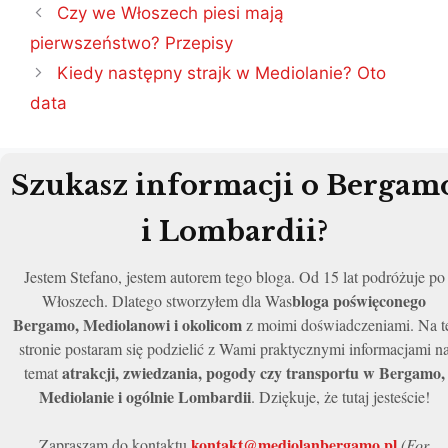
Nawigacja
Czy we Włoszech piesi mają
wpisu
pierwszeństwo? Przepisy
Kiedy następny strajk w Mediolanie? Oto
data
Szukasz informacji o Bergam
i Lombardii?
Jestem Stefano, jestem autorem tego bloga. Od 15 lat podróżuje po
bloga poświęconego
Włoszech. Dlatego stworzyłem dla Was
Bergamo, Mediolanowi i okolicom
z moimi doświadczeniami. Na t
stronie postaram się podzielić z Wami praktycznymi informacjami n
atrakcji, zwiedzania, pogody czy transportu w Bergamo,
temat
Mediolanie i ogólnie Lombardii
. Dziękuje, że tutaj jesteście!
kontakt@mediolanbergamo.pl
Zapraszam do kontaktu
(For