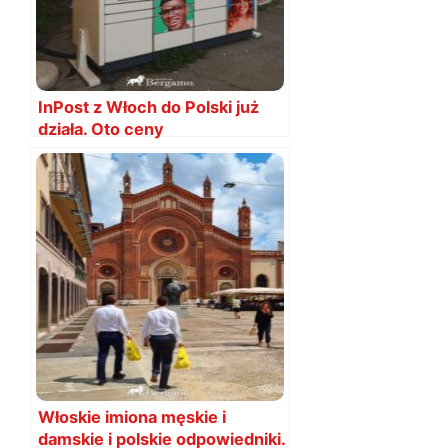
InPost z Włoch do Polski już
działa. Oto ceny
Włoskie imiona męskie i
damskie i polskie odpowiedniki.