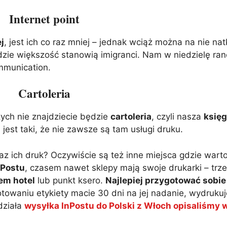
Internet point
j
, jest ich co raz mniej – jednak wciąż można na nie na
ie większość stanowią imigranci. Nam w niedzielę rano
mmunication.
Cartoleria
ych nie znajdziecie będzie
cartoleria
, czyli nasza
księg
jest taki, że nie zawsze są tam usługi druku.
az ich druk? Oczywiście są też inne miejsca gdzie wart
nPostu
, czasem nawet sklepy mają swoje drukarki – tr
em hotel
lub punkt ksero.
Najlepiej przygotować sobie
towaniu etykiety macie 30 dni na jej nadanie, wydrukuj
działa
wysyłka InPostu do Polski z Włoch opisaliśmy 