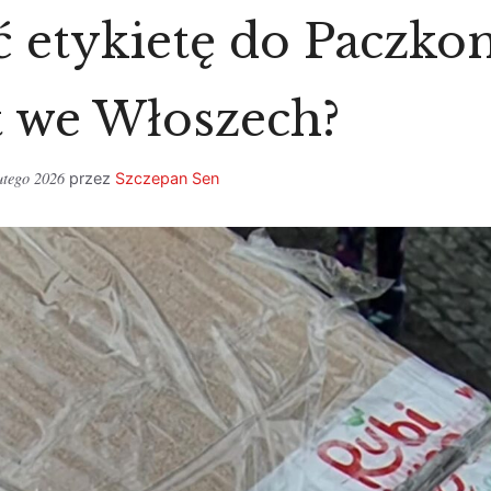
 etykietę do Paczk
t we Włoszech?
utego 2026
przez
Szczepan Sen