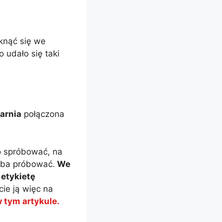
tknąć się we
 udało się taki
arnia
połączona
o spróbować, na
zeba próbować.
We
 etykietę
cie ją więc na
w tym artykule.