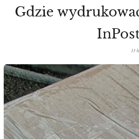
Gdzie wydrukować
InPos
13 l