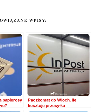
OWIĄZANE WPISY:
ą papierosy
Paczkomat do Włoch. Ile
owe?
kosztuje przesyłka
zagraniczna? Jak wysłać?