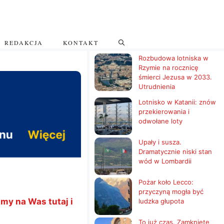
REDAKCJA
KONTAKT
Rozbudowa lotniska w
Rzymie na rocznicę
śmierci Jezusa w 2033.
Utrudnienia
Lotnisko w Katanii: znów
przekierowania i
odwołane loty
Upały i susza.
Dramatycznie niski stan
wód w Lombardii
Pożar koło Lecco:
przyczyną mogła być
my na Was tutaj i
ludzka głupota
To już czas. Zamknięte