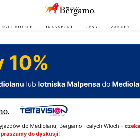
EGI I HOTELE
TRANSPORT
CENY
ZAKUPY
yjazdów do Mediolanu, Bergamo i całych Włoch -
czeka
apraszamy do dyskusji
!