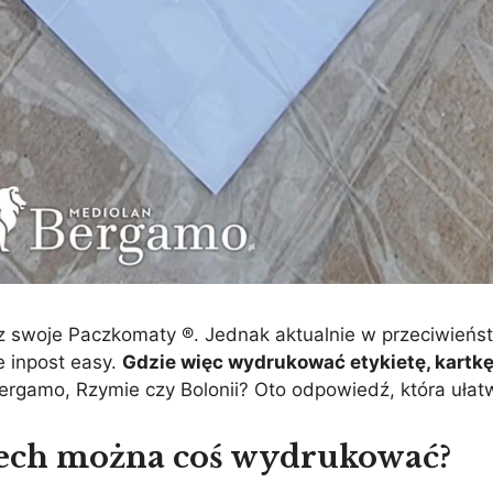
ez swoje Paczkomaty ®. Jednak aktualnie w przeciwieńst
ie inpost easy.
Gdzie więc wydrukować etykietę, kartk
ergamo, Rzymie czy Bolonii? Oto odpowiedź, która uła
ech można coś wydrukować?