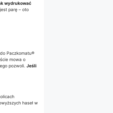
ak wydrukować
est parę – oto
ę do Paczkomatu®
iście mowa o
iego pozwoli.
Jeśli
olicach
 powyższych haseł w