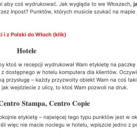
rni aby coś wydrukować. Jak wygląda to we Włoszech,
j
zez Inpost? Punktów, których musicie szukać na mapie j
 i z Polski do Włoch (klik)
Hotele
żeby ktoś w recepcji wydrukował Wam etykietę na paczk
ać z dostępnego w hotelu komputera dla klientów. Oczyw
aką przysługę – każdy przyzwoity obiekt Wam na coś tak
jak wejdziecie z ulicy, to ktoś Wam pozwoli na druk.
 Centro Stampa, Centro Copie
okojnie etykietę – najwięcej tego typu punktów jest w ok
eśli więc nie macie noclegu w hotelu, wpiszcie jedno z