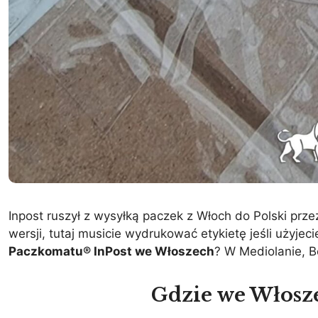
Inpost ruszył z wysyłką paczek z Włoch do Polski prz
wersji, tutaj musicie wydrukować etykietę jeśli użyjec
Paczkomatu® InPost we Włoszech
? W Mediolanie, B
Gdzie we Włosz