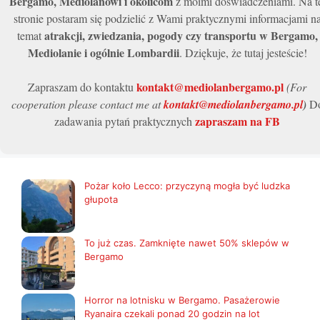
Bergamo, Mediolanowi i okolicom
z moimi doświadczeniami. Na t
stronie postaram się podzielić z Wami praktycznymi informacjami n
atrakcji, zwiedzania, pogody czy transportu w Bergamo,
temat
Mediolanie i ogólnie Lombardii
. Dziękuje, że tutaj jesteście!
kontakt@mediolanbergamo.pl
Zapraszam do kontaktu
(For
cooperation please contact me at
kontakt@mediolanbergamo.pl
)
D
zapraszam na FB
zadawania pytań praktycznych
Pożar koło Lecco: przyczyną mogła być ludzka
głupota
To już czas. Zamknięte nawet 50% sklepów w
Bergamo
Horror na lotnisku w Bergamo. Pasażerowie
Ryanaira czekali ponad 20 godzin na lot