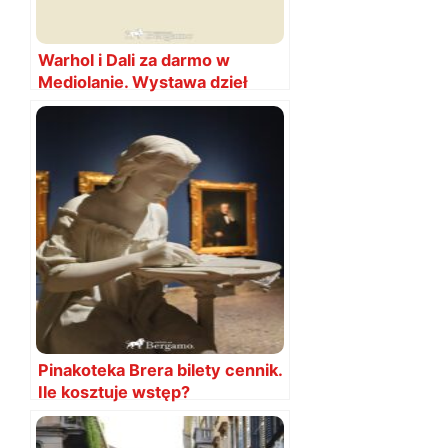
Warhol i Dali za darmo w
Mediolanie. Wystawa dzieł
odebranych mafii
Pinakoteka Brera bilety cennik.
Ile kosztuje wstęp?