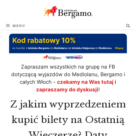
Przejdź
do
treści
MENU
Zapraszam wszystkich na grupę na FB
dotyczącą wyjazdów do Mediolanu, Bergamo i
całych Włoch -
czekamy na Was tutaj i
zapraszamy do dyskusji
!
Z jakim wyprzedzeniem
kupić bilety na Ostatnią
Wieczerzę? Daty