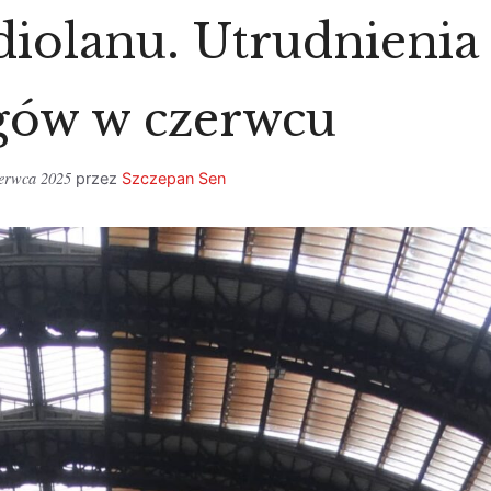
iolanu. Utrudnienia
gów w czerwcu
zerwca 2025
przez
Szczepan Sen