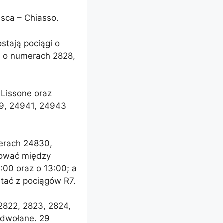
asca – Chiasso.
stają pociągi o
i o numerach 2828,
 Lissone oraz
9, 24941, 24943
merach 24830,
sować między
:00 oraz o 13:00; a
stać z pociągów R7.
 2822, 2823, 2824,
odwołane. 29