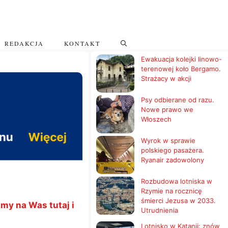
REDAKCJA
KONTAKT
Ewakuacja kolejki linowo-
terenowej koło Bergamo.
Strażacy w akcji
Psy odbierane od razu.
Nowe prawo we
Włoszech
Wyrok w sprawie
polskiego pasażera.
Ryanair zadowolony
Rozbudowa lotniska w
Rzymie na rocznicę
śmierci Jezusa w 2033.
my na Was tutaj i
Utrudnienia
Lotnisko w Katanii: znów