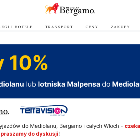
EGI I HOTELE
TRANSPORT
CENY
ZAKUPY
yjazdów do Mediolanu, Bergamo i całych Włoch -
czeka
apraszamy do dyskusji
!