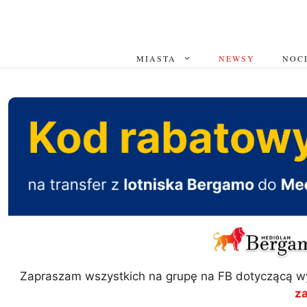
Przejdź
do
treści
MIASTA
NEWSY
NOCL
Zapraszam wszystkich na grupę na FB dotyczącą w
z