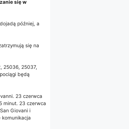
zanie się w
dojadą później, a
zatrzymują się na
2, 25036, 25037,
pociągi będą
ovanni. 23 czerwca
5 minut. 23 czerwca
an Giovani i
e komunikacja