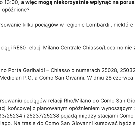
o 13:00,
a więc mogą niekorzystnie wpłynąć na porus
b opóźnione?
wanie kilku pociągów w regionie Lombardii, niektóre 
iągi RE80 relacji Milano Centrale Chiasso/Locarno nie 
ilano Porta Garibaldi – Chiasso o numerach 25028, 2503
ediolan P.G. a Como San Givanni. W dniu 28 czerwca 
kursowaniu pociągów relacji Rho/Milano do Como San Gi
tacji końcowej z planowanym opóźnieniem wynoszącym 
3/25234 i 25237/25238 pojadą między stacjami Como S
ciago. Na trasie do Como San Giovanni kursować będzi