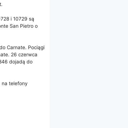
t.
0728 i 10729 są
nte San Pietro o
do Carnate. Pociągi
ate. 26 czerwca
5846 dojadą do
 na telefony