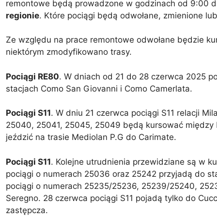
remontowe będą prowadzone w godzinach od 9:00 d
regionie
. Które pociągi będą odwołane, zmienione lu
Ze względu na prace remontowe odwołane będzie kurso
niektórym zmodyfikowano trasy.
Pociągi RE80
. W dniach od 21 do 28 czerwca 2025 poc
stacjach Como San Giovanni i Como Camerlata.
Pociągi S11
. W dniu 21 czerwca pociągi S11 relacji M
25040, 25041, 25045, 25049 będą kursować między M
jeździć na trasie Mediolan P.G do Carimate.
Pociągi S11
. Kolejne utrudnienia przewidziane są w 
pociągi o numerach 25036 oraz 25242 przyjadą do s
pociągi o numerach 25235/25236, 25239/25240, 2523
Seregno. 28 czerwca pociągi S11 pojadą tylko do Cuc
zastępcza.