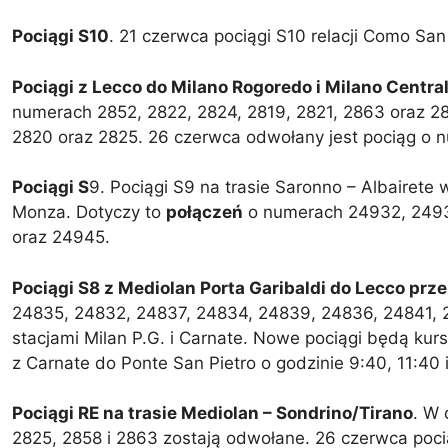
Pociągi S10
. 21 czerwca pociągi S10 relacji Como Sa
Pociągi z Lecco do Milano Rogoredo i Milano Centra
numerach 2852, 2822, 2824, 2819, 2821, 2863 oraz 2
2820 oraz 2825. 26 czerwca odwołany jest pociąg o 
Pociągi S
9. Pociągi S9 na trasie Saronno – Albairete 
Monza. Dotyczy to
połączeń
o numerach 24932, 2493
oraz 24945.
Pociągi S8 z Mediolan Porta Garibaldi do Lecco prz
24835, 24832, 24837, 24834, 24839, 24836, 24841,
stacjami Milan P.G. i Carnate. Nowe pociągi będą kur
z Carnate do Ponte San Pietro o godzinie 9:40, 11:40
Pociągi RE na trasie Mediolan – Sondrino/Tirano
. W 
2825, 2858 i 2863 zostają odwołane. 26 czerwca poci