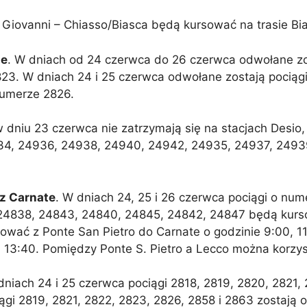
n Giovanni – Chiasso/Biasca będą kursować na trasie Bi
le
. W dniach od 24 czerwca do 26 czerwca odwołane zo
823. W dniach 24 i 25 czerwca odwołane zostają pociąg
numerze 2826.
w dniu 23 czerwca nie zatrzymają się na stacjach Desio,
4, 24936, 24938, 24940, 24942, 24935, 24937, 2493
ez Carnate
. W dniach 24, 25 i 26 czerwca pociągi o nu
 24838, 24843, 24840, 24845, 24842, 24847 będą kur
sować z Ponte San Pietro do Carnate o godzinie 9:00, 11
 i 13:40. Pomiędzy Ponte S. Pietro a Lecco można korzy
dniach 24 i 25 czerwca pociągi 2818, 2819, 2820, 2821,
ągi 2819, 2821, 2822, 2823, 2826, 2858 i 2863 zostają 