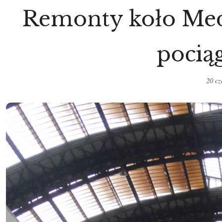
Remonty koło Med
pocią
20 c