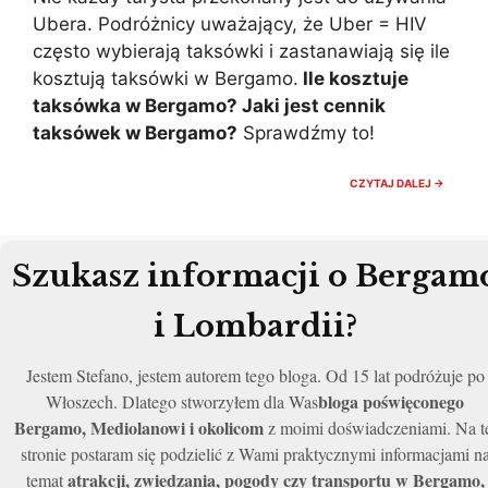
Ubera. Podróżnicy uważający, że Uber = HIV
często wybierają taksówki i zastanawiają się ile
kosztują taksówki w Bergamo.
Ile kosztuje
taksówka w Bergamo? Jaki jest cennik
taksówek w Bergamo?
Sprawdźmy to!
ILE
CZYTAJ DALEJ →
KOSZT
TAXI
W
BERGA
BERGA
Szukasz informacji o Bergam
CENY
TAKSÓ
i Lombardii?
Jestem Stefano, jestem autorem tego bloga. Od 15 lat podróżuje po
bloga poświęconego
Włoszech. Dlatego stworzyłem dla Was
Bergamo, Mediolanowi i okolicom
z moimi doświadczeniami. Na t
stronie postaram się podzielić z Wami praktycznymi informacjami n
atrakcji, zwiedzania, pogody czy transportu w Bergamo,
temat