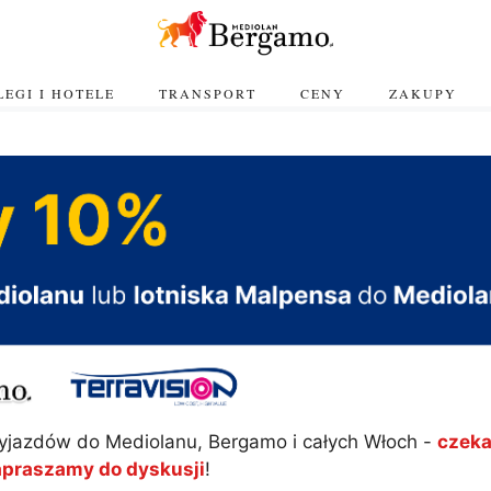
EGI I HOTELE
TRANSPORT
CENY
ZAKUPY
yjazdów do Mediolanu, Bergamo i całych Włoch -
czeka
apraszamy do dyskusji
!