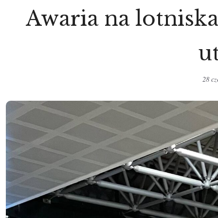
Awaria na lotnisk
u
28 c