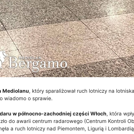
ch Mediolanu
, który sparaliżował ruch lotniczy na lotnis
co wiadomo o sprawie.
adaru w północno-zachodniej części Włoch
, która wpł
szło do awarii centrum radarowego (Centrum Kontroli O
nęła a ruch lotniczy nad Piemontem, Ligurią i Lombardią