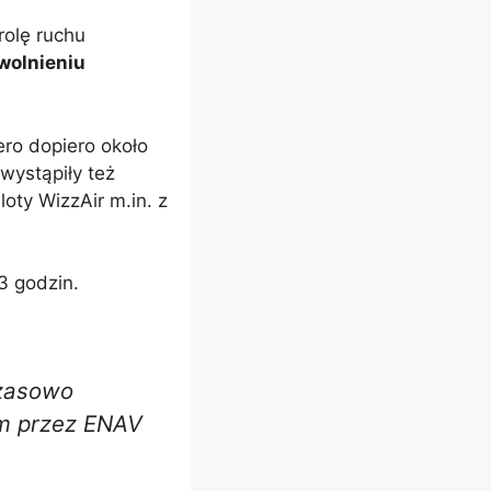
rolę ruchu
wolnieniu
ero dopiero około
 wystąpiły też
oty WizzAir m.in. z
3 godzin.
czasowo
ym przez ENAV