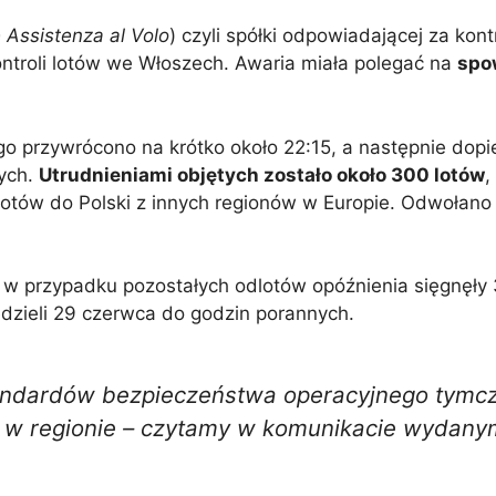
 Assistenza al Volo
) czyli spółki odpowiadającej za kont
ontroli lotów we Włoszech. Awaria miała polegać na
spo
o przywrócono na krótko około 22:15, a następnie dopi
nych.
Utrudnieniami objętych zostało około 300 lotów
,
lotów do Polski z innych regionów w Europie. Odwołano l
w przypadku pozostałych odlotów opóźnienia sięgnęły 
edzieli 29 czerwca do godzin porannych.
andardów bezpieczeństwa operacyjnego tym
ach w regionie – czytamy w komunikacie wydan