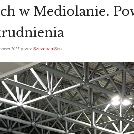
ach w Mediolanie. P
trudnienia
zerwca 2025
przez
Szczepan Sen