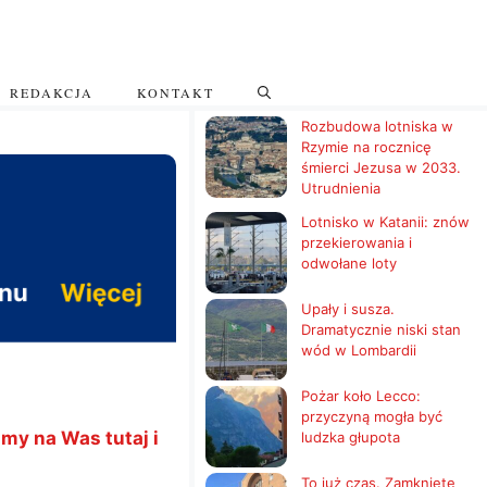
REDAKCJA
KONTAKT
Rozbudowa lotniska w
Rzymie na rocznicę
śmierci Jezusa w 2033.
Utrudnienia
Lotnisko w Katanii: znów
przekierowania i
odwołane loty
Upały i susza.
Dramatycznie niski stan
wód w Lombardii
Pożar koło Lecco:
przyczyną mogła być
my na Was tutaj i
ludzka głupota
To już czas. Zamknięte