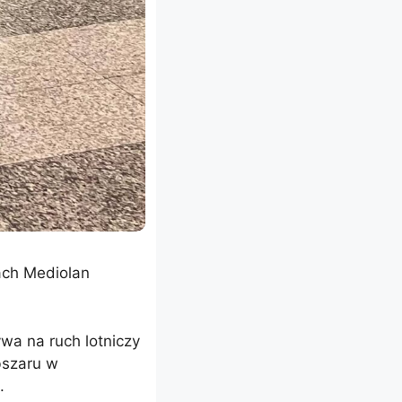
kach Mediolan
ywa na ruch lotniczy
bszaru w
.