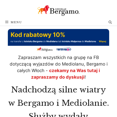
Przejdź
do
treści
MENU
Zapraszam wszystkich na grupę na FB
dotyczącą wyjazdów do Mediolanu, Bergamo i
całych Włoch -
czekamy na Was tutaj i
zapraszamy do dyskusji
!
Nadchodzą silne wiatry
w Bergamo i Mediolanie.
Służby wydały