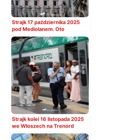
Strajk 17 października 2025
pod Mediolanem. Oto
utrudnienia
Strajk kolei 16 listopada 2025
we Włoszech na Trenord