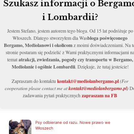
Szukasz informacji o Bergam
i Lombardii?
Jestem Stefano, jestem autorem tego bloga. Od 15 lat podróżuje po
bloga poświęconego
Włoszech. Dlatego stworzyłem dla Was
Bergamo, Mediolanowi i okolicom
z moimi doświadczeniami. Na t
stronie postaram się podzielić z Wami praktycznymi informacjami n
atrakcji, zwiedzania, pogody czy transportu w Bergamo,
temat
Mediolanie i ogólnie Lombardii
. Dziękuje, że tutaj jesteście!
kontakt@mediolanbergamo.pl
Zapraszam do kontaktu
(For
cooperation please contact me at
kontakt@mediolanbergamo.pl
)
D
zapraszam na FB
zadawania pytań praktycznych
Psy odbierane od razu. Nowe prawo we
Włoszech