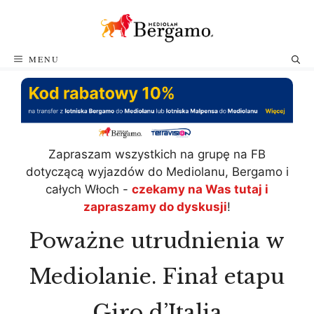
Przejdź
do
treści
MENU
Zapraszam wszystkich na grupę na FB
dotyczącą wyjazdów do Mediolanu, Bergamo i
całych Włoch -
czekamy na Was tutaj i
zapraszamy do dyskusji
!
Poważne utrudnienia w
Mediolanie. Finał etapu
Giro d’Italia