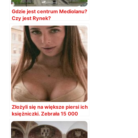
Gdzie jest centrum Mediolanu?
Czy jest Rynek?
Złożyli się na większe piersi ich
księżniczki. Zebrała 15 000
EUR w dzień