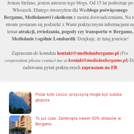
Jestem Stefano, jestem autorem tego bloga. Od 15 lat podróżuje po
bloga poświęconego
Włoszech. Dlatego stworzyłem dla Was
Bergamo, Mediolanowi i okolicom
z moimi doświadczeniami. Na t
stronie postaram się podzielić z Wami praktycznymi informacjami n
atrakcji, zwiedzania, pogody czy transportu w Bergamo,
temat
Mediolanie i ogólnie Lombardii
. Dziękuje, że tutaj jesteście!
kontakt@mediolanbergamo.pl
Zapraszam do kontaktu
(For
cooperation please contact me at
kontakt@mediolanbergamo.pl
)
D
zapraszam na FB
zadawania pytań praktycznych
Pożar koło Lecco: przyczyną mogła być ludzka
głupota
To już czas. Zamknięte nawet 50% sklepów w
Bergamo