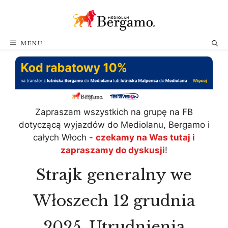
Przejdź
do
treści
MENU
Zapraszam wszystkich na grupę na FB
dotyczącą wyjazdów do Mediolanu, Bergamo i
całych Włoch -
czekamy na Was tutaj i
zapraszamy do dyskusji
!
Strajk generalny we
Włoszech 12 grudnia
2025. Utrudnienia