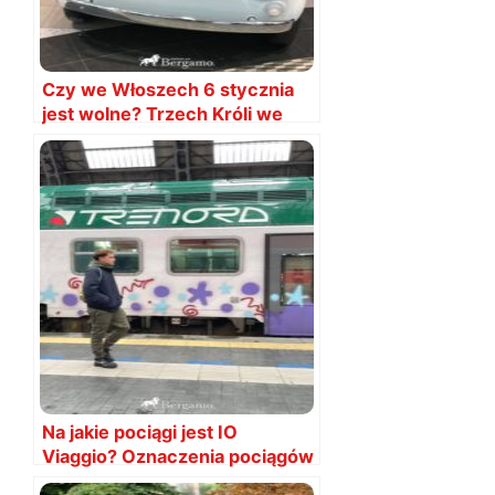
Czy we Włoszech 6 stycznia
jest wolne? Trzech Króli we
Włoszech
Na jakie pociągi jest IO
Viaggio? Oznaczenia pociągów